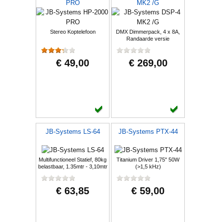
PRO
MK2 /G
Stereo Koptelefoon
DMX Dimmerpack, 4 x 8A,
Randaarde versie
(Nederland)
€ 49,00
€ 269,00
JB-Systems LS-64
JB-Systems PTX-44
Multifunctioneel Statief, 80kg
Titanium Driver 1,75" 50W
belastbaar, 1.35mtr - 3,10mtr
(>1,5 kHz)
€ 63,85
€ 59,00