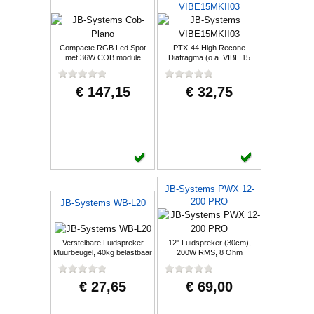
VIBE15MKII03
Compacte RGB Led Spot
PTX-44 High Recone
met 36W COB module
Diafragma (o.a. VIBE 15
MKII)
€ 147,15
€ 32,75
JB-Systems PWX 12-
200 PRO
JB-Systems WB-L20
Verstelbare Luidspreker
12" Luidspreker (30cm),
Muurbeugel, 40kg belastbaar
200W RMS, 8 Ohm
€ 27,65
€ 69,00