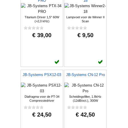
PRO
18
Titanium Driver 1,5" 60W
Lampvoet voor de Winner II
(>2,0 kHz)
Scan
€ 39,00
€ 9,50
JB-Systems PSX12-03
JB-Systems CN-12 Pro
Diafragma voor de PT-34
Scheidingsfilter, 1.8kHz
Compressiedriver
(12dB/oct.), 300W
€ 24,50
€ 42,50