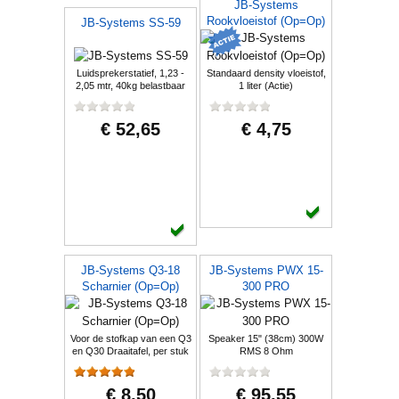
JB-Systems
achterwege laten).
Rookvloeistof (Op=Op)
JB-Systems SS-59
JB Systems website
Luidsprekerstatief, 1,23 -
Standaard density vloeistof,
2,05 mtr, 40kg belastbaar
1 liter (Actie)
€ 52,65
€ 4,75
JB-Systems Q3-18
JB-Systems PWX 15-
Scharnier (Op=Op)
300 PRO
Voor de stofkap van een Q3
Speaker 15" (38cm) 300W
en Q30 Draaitafel, per stuk
RMS 8 Ohm
€ 8,50
€ 95,55