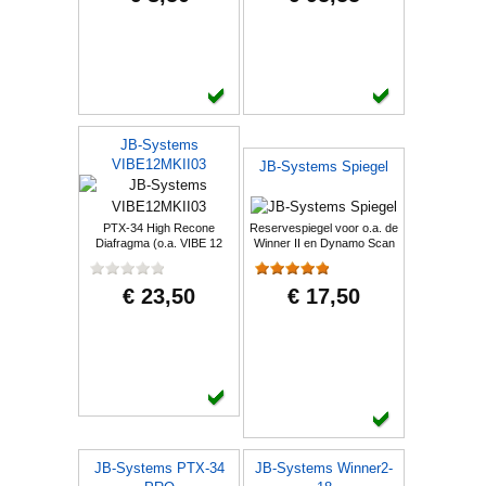
JB-Systems
VIBE12MKII03
JB-Systems Spiegel
PTX-34 High Recone
Reservespiegel voor o.a. de
Diafragma (o.a. VIBE 12
Winner II en Dynamo Scan
MKII)
€ 23,50
€ 17,50
JB-Systems PTX-34
JB-Systems Winner2-