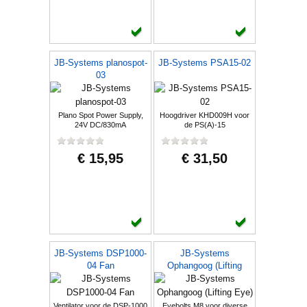
JB-Systems planospot-
JB-Systems PSA15-02
03
Plano Spot Power Supply,
Hoogdriver KHD009H voor
24V DC/830mA
de PS(A)-15
(3007013074)
€ 15,95
€ 31,50
JB-Systems DSP1000-
JB-Systems
04 Fan
Ophangoog (Lifting
Eye)
Ventilator voor de DSP-1000
Eyebolts M8 voor diverse