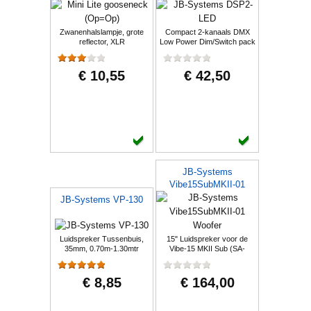
Zwanenhalslampje, grote
Compact 2-kanaals DMX
reflector, XLR
Low Power Dim/Switch pack
€ 10,55
€ 42,50
JB-Systems
Vibe15SubMKII-01
Woofer
JB-Systems VP-130
Luidspreker Tussenbuis,
15" Luidspreker voor de
35mm, 0.70m-1.30mtr
Vibe-15 MKII Sub (SA-
1575190D)
€ 8,85
€ 164,00