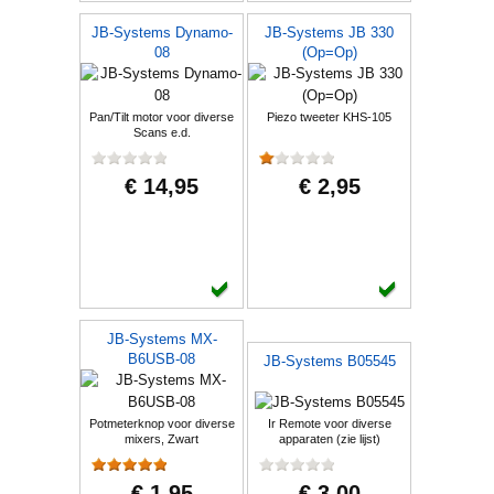
JB-Systems Dynamo-
JB-Systems JB 330
08
(Op=Op)
Pan/Tilt motor voor diverse
Piezo tweeter KHS-105
Scans e.d.
€ 14,95
€ 2,95
JB-Systems MX-
B6USB-08
JB-Systems B05545
Potmeterknop voor diverse
Ir Remote voor diverse
mixers, Zwart
apparaten (zie lijst)
€ 1,95
€ 3,00