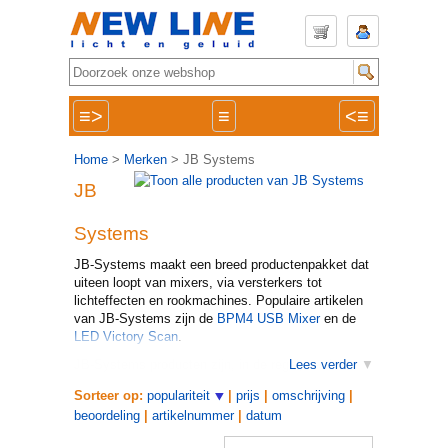
≡>
≡
<≡
Home
>
Merken
> JB Systems
JB
Systems
JB-Systems maakt een breed productenpakket dat
uiteen loopt van mixers, via versterkers tot
lichteffecten en rookmachines. Populaire artikelen
van JB-Systems zijn de
BPM4 USB Mixer
en de
LED Victory Scan
.
JB-Systems producten zijn, in de regel, net iets
Lees verder
beter doordacht dan soortgelijke Chinese producten
Sorteer op:
populariteit
|
prijs
|
omschrijving
|
van andere merken. Daarnaast is JB-Systems goed
beoordeling
|
artikelnummer
|
datum
in het schrijven van Nederlandstalige handleidingen
(iets dat vele andere merken vaak volledig