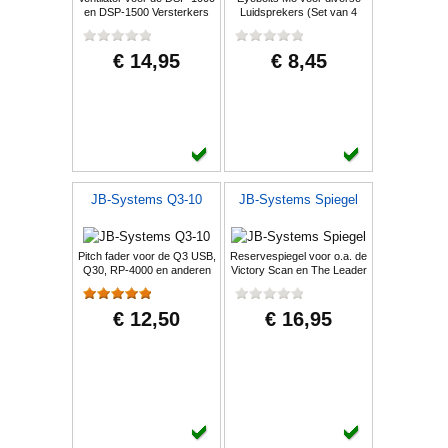
en DSP-1500 Versterkers
Luidsprekers (Set van 4
stuks)
€ 14,95
€ 8,45
JB-Systems Q3-10
JB-Systems Spiegel
Pitch fader voor de Q3 USB,
Reservespiegel voor o.a. de
Q30, RP-4000 en anderen
Victory Scan en The Leader
€ 12,50
€ 16,95