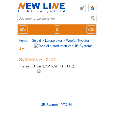
≡>
≡
<≡
Home
>
Geluid
>
Luidspreker
>
Woofer/Tweeter
JB-
Systems PTX-44
Titanium Driver 1,75" 50W (>1,5 kHz)