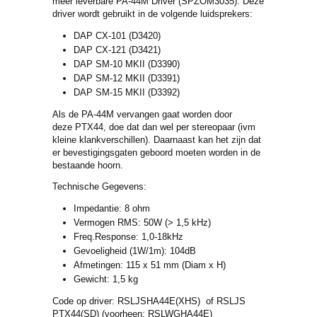
meer leverbare PA-44M Driver (SPZOM3035). Deze
driver wordt gebruikt in de volgende luidsprekers:
DAP CX-101 (D3420)
DAP CX-121 (D3421)
DAP SM-10 MKII (D3390)
DAP SM-12 MKII (D3391)
DAP SM-15 MKII (D3392)
Als de PA-44M vervangen gaat worden door
deze PTX44, doe dat dan wel per stereopaar (ivm
kleine klankverschillen). Daarnaast kan het zijn dat
er bevestigingsgaten geboord moeten worden in de
bestaande hoorn.
Technische Gegevens:
Impedantie: 8 ohm
Vermogen RMS: 50W (> 1,5 kHz)
Freq.Response: 1,0-18kHz
Gevoeligheid (1W/1m): 104dB
Afmetingen: 115 x 51 mm (Diam x H)
Gewicht: 1,5 kg
Code op driver: RSLJSHA44E(XHS) of RSLJS
PTX44(SD) (voorheen: RSLWGHA44E)