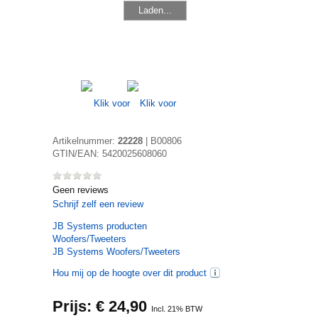
Laden...
Artikelnummer:
22228
|
B00806
GTIN/EAN:
5420025608060
Geen reviews
Schrijf zelf een review
JB Systems
producten
Woofers/Tweeters
JB Systems Woofers/Tweeters
Hou mij op de hoogte over dit product
Prijs: €
24,90
Incl. 21% BTW