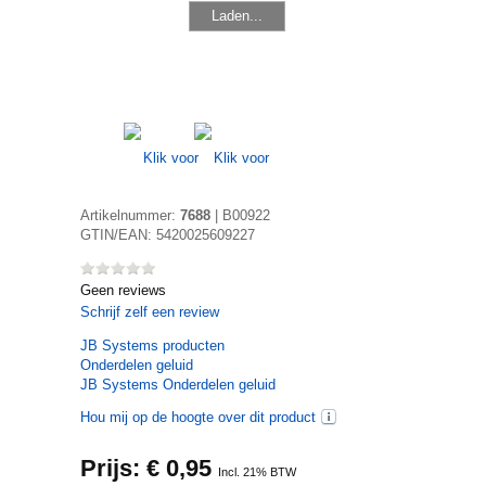
Laden...
Artikelnummer:
7688
|
B00922
GTIN/EAN:
5420025609227
Geen reviews
Schrijf zelf een review
JB Systems
producten
Onderdelen geluid
JB Systems Onderdelen geluid
Hou mij op de hoogte over dit product
Prijs: €
0,95
Incl. 21% BTW