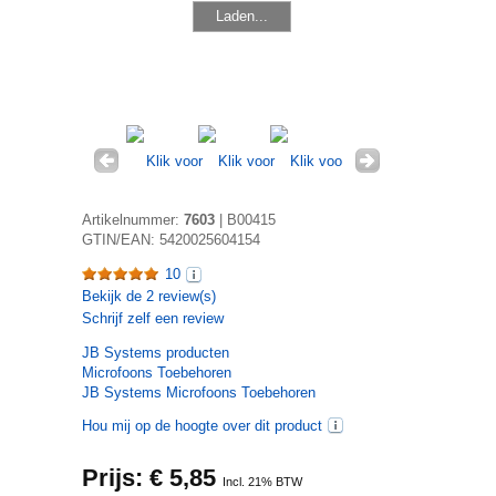
Laden...
Artikelnummer:
7603
|
B00415
GTIN/EAN:
5420025604154
10
Bekijk de
2
review(s)
Schrijf zelf een review
JB Systems
producten
Microfoons Toebehoren
JB Systems Microfoons Toebehoren
Hou mij op de hoogte over dit product
Prijs: €
5,85
Incl. 21% BTW