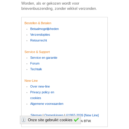
Worden, als er gekozen wordt voor
brievenbuszending, zonder wikkel verzonden.
Bestellen & Betalen
Betaalmogelijkheden
Verzendopties
Retourrecht
Service & Support
Service en garantie
Forum
Techtalk
New-Line
Over new-line
Privacy policy en
cookies
Algemene voorwaarden
Sitemap
|
Opmerkingen
|
©1997-2026 [New Line]
Onze site gebruikt cookies
Al onze prijzen zijn inclusief 21% BTW.