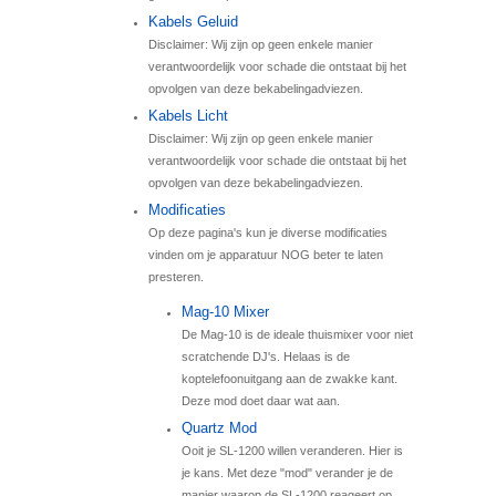
Kabels Geluid
Disclaimer: Wij zijn op geen enkele manier
verantwoordelijk voor schade die ontstaat bij het
opvolgen van deze bekabelingadviezen.
Kabels Licht
Disclaimer: Wij zijn op geen enkele manier
verantwoordelijk voor schade die ontstaat bij het
opvolgen van deze bekabelingadviezen.
Modificaties
Op deze pagina's kun je diverse modificaties
vinden om je apparatuur NOG beter te laten
presteren.
Mag-10 Mixer
De Mag-10 is de ideale thuismixer voor niet
scratchende DJ's. Helaas is de
koptelefoonuitgang aan de zwakke kant.
Deze mod doet daar wat aan.
Quartz Mod
Ooit je SL-1200 willen veranderen. Hier is
je kans. Met deze "mod" verander je de
manier waarop de SL-1200 reageert op