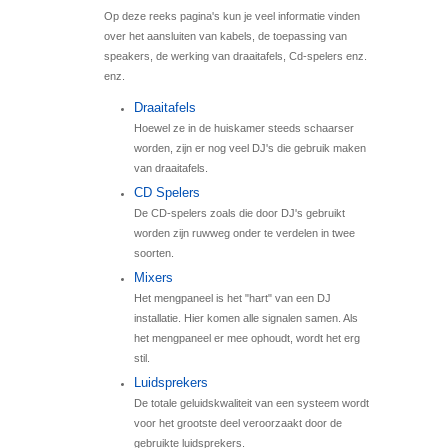
Op deze reeks pagina's kun je veel informatie vinden
over het aansluiten van kabels, de toepassing van
speakers, de werking van draaitafels, Cd-spelers enz.
enz.
Draaitafels
Hoewel ze in de huiskamer steeds schaarser
worden, zijn er nog veel DJ's die gebruik maken
van draaitafels.
CD Spelers
De CD-spelers zoals die door DJ's gebruikt
worden zijn ruwweg onder te verdelen in twee
soorten.
Mixers
Het mengpaneel is het "hart" van een DJ
installatie. Hier komen alle signalen samen. Als
het mengpaneel er mee ophoudt, wordt het erg
stil.
Luidsprekers
De totale geluidskwaliteit van een systeem wordt
voor het grootste deel veroorzaakt door de
gebruikte luidsprekers.