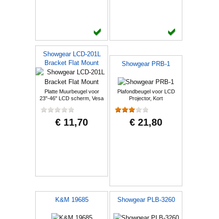
Showgear LCD-201L
Bracket Flat Mount
Showgear PRB-1
Platte Muurbeugel voor
Plafondbeugel voor LCD
23"-46" LCD scherm, Vesa
Projector, Kort
50 t/m 200
€ 11,70
€ 21,80
K&M 19685
Showgear PLB-3260