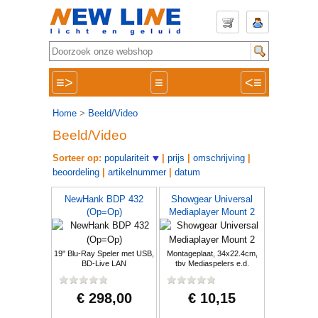
≡>
≡
<≡
Home
>
Beeld/Video
Beeld/Video
Sorteer op:
populariteit
|
prijs
|
omschrijving
|
beoordeling
|
artikelnummer
|
datum
NewHank BDP 432
Showgear Universal
(Op=Op)
Mediaplayer Mount 2
19" Blu-Ray Speler met USB,
Montageplaat, 34x22.4cm,
BD-Live LAN
tbv Mediaspelers e.d.
(Op=Op)
€ 298,00
€ 10,15