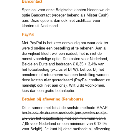
Bancontact
Speciaal voor onze Belgische klanten bieden we de
optie Bancontact (vroeger bekend als Mister Cash)
aan. Deze optie is dan ook niet zichtbaar voor
klanten uit Nederland.
PayPal
Met PayPal is het zeer eenvoudig om waar ook ter
wereld on-line een bestelling af te rekenen. Aan al
die vrijheid kleeft wel een nadeel, het is niet de
meest voordelige optie. De kosten voor Nederland,
België en Duitsland bedragen € 0,35 + 3,4% van
het totaalbedrag (exclusief BTW). Let op: Bij het
annuleren of retourneren van een bestelling worden
deze kosten
niet
gecrediteerd (PayPal crediteert ze
namelijk ook niet aan ons). Wilt u dit voorkomen,
kies dan een gratis betaaloptie.
Betalen bij aflevering (Rembours)
Dit is samen met Ideal de snelste methode MAAR
het is ook de duurste methode (om precies te zijn:
1% van het totaalbedrag met een minimum van €
7,95 voor Nederland en een minimum van € 12,95
voor België). Je kunt bij deze methode bij aflevering