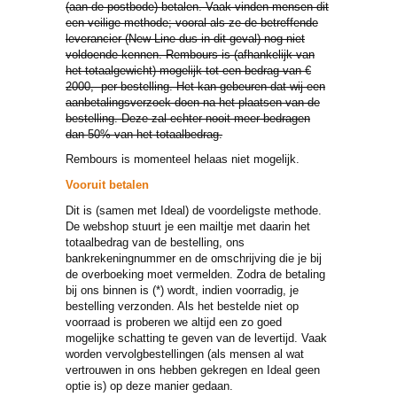
(aan de postbode) betalen. Vaak vinden mensen dit
een veilige methode; vooral als ze de betreffende
leverancier (New-Line dus in dit geval) nog niet
voldoende kennen. Rembours is (afhankelijk van
het totaalgewicht) mogelijk tot een bedrag van €
2000,- per bestelling. Het kan gebeuren dat wij een
aanbetalingsverzoek doen na het plaatsen van de
bestelling. Deze zal echter nooit meer bedragen
dan 50% van het totaalbedrag.
Rembours is momenteel helaas niet mogelijk.
Vooruit betalen
Dit is (samen met Ideal) de voordeligste methode.
De webshop stuurt je een mailtje met daarin het
totaalbedrag van de bestelling, ons
bankrekeningnummer en de omschrijving die je bij
de overboeking moet vermelden. Zodra de betaling
bij ons binnen is (*) wordt, indien voorradig, je
bestelling verzonden. Als het bestelde niet op
voorraad is proberen we altijd een zo goed
mogelijke schatting te geven van de levertijd. Vaak
worden vervolgbestellingen (als mensen al wat
vertrouwen in ons hebben gekregen en Ideal geen
optie is) op deze manier gedaan.