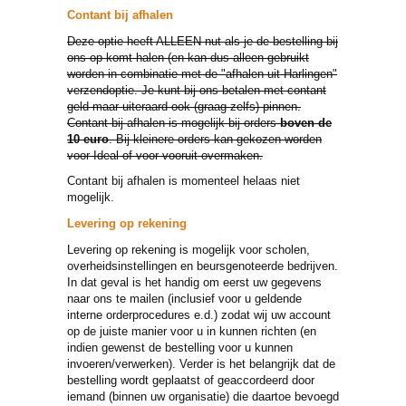
Contant bij afhalen
Deze optie heeft ALLEEN nut als je de bestelling bij
ons op komt halen (en kan dus alleen gebruikt
worden in combinatie met de "afhalen uit Harlingen"
verzendoptie. Je kunt bij ons betalen met contant
geld maar uiteraard ook (graag zelfs) pinnen.
Contant bij afhalen is mogelijk bij orders
boven de
10 euro
. Bij kleinere orders kan gekozen worden
voor Ideal of voor vooruit overmaken.
Contant bij afhalen is momenteel helaas niet
mogelijk.
Levering op rekening
Levering op rekening is mogelijk voor scholen,
overheidsinstellingen en beursgenoteerde bedrijven.
In dat geval is het handig om eerst uw gegevens
naar ons te mailen (inclusief voor u geldende
interne orderprocedures e.d.) zodat wij uw account
op de juiste manier voor u in kunnen richten (en
indien gewenst de bestelling voor u kunnen
invoeren/verwerken). Verder is het belangrijk dat de
bestelling wordt geplaatst of geaccordeerd door
iemand (binnen uw organisatie) die daartoe bevoegd