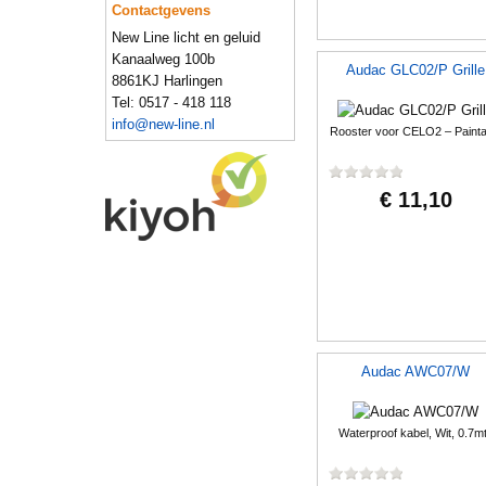
Contactgevens
New Line licht en geluid
Kanaalweg 100b
Audac GLC02/P Grille
8861KJ Harlingen
Tel: 0517 - 418 118
info@new-line.nl
Rooster voor CELO2 – Painta
€ 11,10
Audac AWC07/W
Waterproof kabel, Wit, 0.7mt