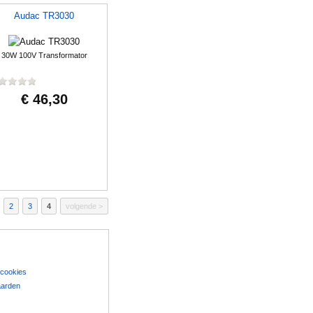
Audac TR3030
30W 100V Transformator
€ 46,30
2
3
4
volgende
 cookies
aarden