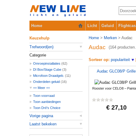
Home
Licht
Geluid
Flightcas
Home
>
Merken
> Audac
Keuzehulp
Audac
Trefwoord(en)
(164 producten.
Categorie
Sorteer op:
populariteit
Omroepinstallaties
(62)
DI Box/Stage Cube
(3)
Audac GLC08/P Grille
Microfoon Draadgeb.
(11)
Onderdelen geluid
(16)
++ Meer ++
Rooster voor CELO8 – Painta
Microfoons Toebehoren
(33)
Toon voorraad
RackMixers
(1)
Toon aanbiedingen
Versterkers
(4)
€ 27,10
Toon Dré's Choice
Luidspreker onderdelen
(23)
Vorige pagina
Woofers/Tweeters
(9)
Laatst bekeken
Meetapparaten
(1)
Voedingen
(1)