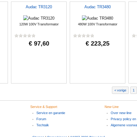
Audac TR3120
Audac TR3480
120W 100V Transformator
480W 100V Transformator
€ 97,60
€ 223,25
vorige
1
Service & Support
New-Line
Service en garantie
Over new-line
Forum
Privacy policy en
Techtalk
Algemene voorw