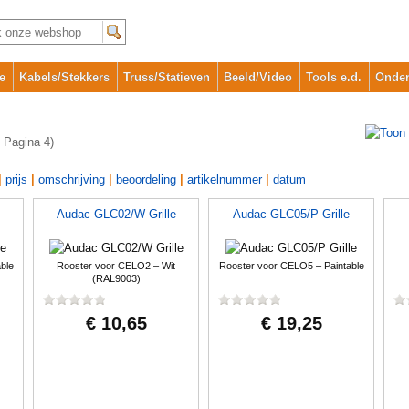
e
Kabels/Stekkers
Truss/Statieven
Beeld/Video
Tools e.d.
Onder
 Pagina 4)
|
prijs
|
omschrijving
|
beoordeling
|
artikelnummer
|
datum
Audac GLC02/W Grille
Audac GLC05/P Grille
ble
Rooster voor CELO2 – Wit
Rooster voor CELO5 – Paintable
(RAL9003)
€ 10,65
€ 19,25