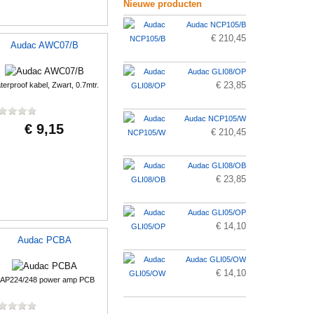
Nieuwe producten
Audac NCP105/B
€ 210,45
Audac AWC07/B
Audac GLI08/OP
€ 23,85
erproof kabel, Zwart, 0.7mtr.
Audac NCP105/W
€ 9,15
€ 210,45
Audac GLI08/OB
€ 23,85
Audac GLI05/OP
€ 14,10
Audac PCBA
Audac GLI05/OW
€ 14,10
AP224/248 power amp PCB