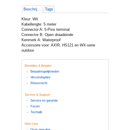
Beschrijving
Tags
Kleur: Wit
Kabellengte: 5 meter
Connector A: 5-Pins terminal
Connector B: Open draadeinde
Kenmerk A: Waterproof
Accessoire voor: AXIR, HS121 en WX-serie
outdoor
Bestellen & Betalen
Betaalmogelijkheden
Verzendopties
Retourrecht
Service & Support
Service en garantie
Forum
Techtalk
New-Line
Over new-line