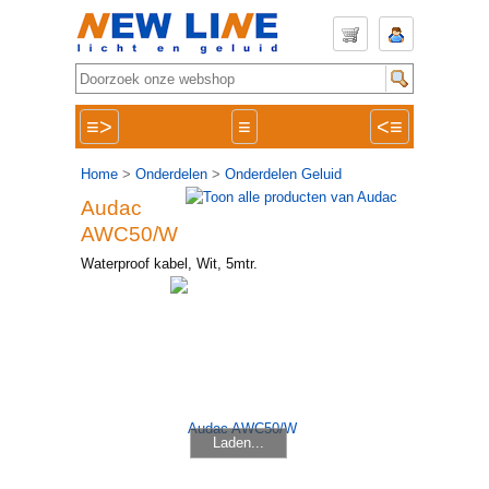
≡>
≡
<≡
Home
>
Onderdelen
>
Onderdelen Geluid
Audac
AWC50/W
Waterproof kabel, Wit, 5mtr.
Laden...