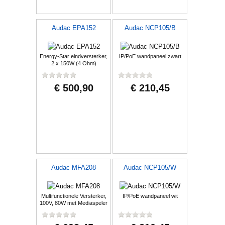
Audac EPA152
Audac NCP105/B
Energy-Star eindversterker,
IP/PoE wandpaneel zwart
2 x 150W (4 Ohm)
€ 500,90
€ 210,45
Audac MFA208
Audac NCP105/W
Multifunctionele Versterker,
IP/PoE wandpaneel wit
100V, 80W met Mediaspeler