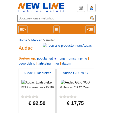
≡>
≡
<≡
Home
>
Merken
> Audac
Audac
Sorteer op:
populariteit
|
prijs
|
omschrijving
|
beoordeling
|
artikelnummer
|
datum
Audac Luidspreker
Audac GLI07/OB
10" luidspreker voor PX110
Grille voor CIRA7, Zwart
€ 92,50
€ 17,75