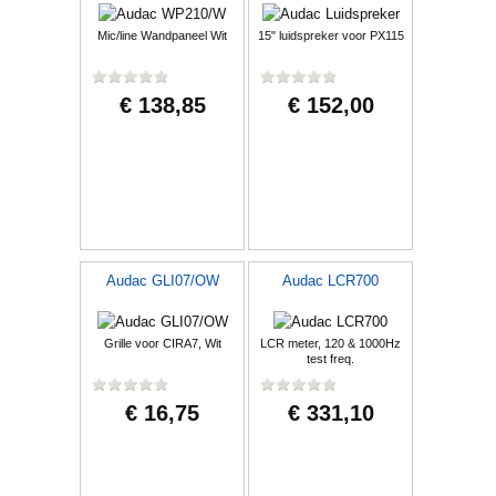
Mic/line Wandpaneel Wit
15" luidspreker voor PX115
€ 138,85
€ 152,00
Audac GLI07/OW
Audac LCR700
Grille voor CIRA7, Wit
LCR meter, 120 & 1000Hz
test freq.
€ 16,75
€ 331,10