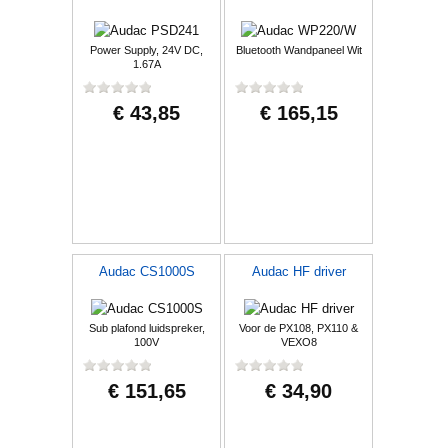
Power Supply, 24V DC,
Bluetooth Wandpaneel Wit
1.67A
€ 43,85
€ 165,15
Audac CS1000S
Audac HF driver
Sub plafond luidspreker,
Voor de PX108, PX110 &
100V
VEXO8
€ 151,65
€ 34,90