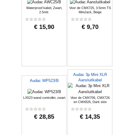
Waterproof kabel, Zwart,
Voor de CMX725, 3.5mm TS
2.5mtr.
MiniJack, Beige
€ 15,90
€ 9,70
Audac 3p Mini XLR
Aansluitkabel
Audac WP523/B
LX523 wand controller, zwart
Voor de CMX706, CMX726
en CMX826, Dark skin
€ 28,85
€ 14,35