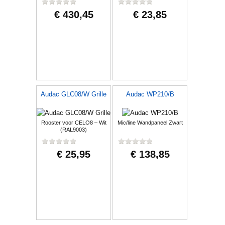
€ 430,45
€ 23,85
Audac GLC08/W Grille
Audac WP210/B
Rooster voor CELO8 – Wit
Mic/line Wandpaneel Zwart
(RAL9003)
€ 25,95
€ 138,85