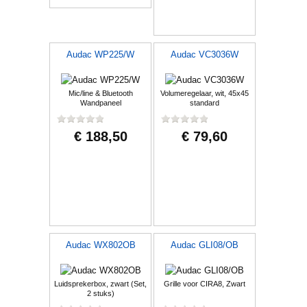
Audac WP225/W
Audac VC3036W
Mic/line & Bluetooth
Volumeregelaar, wit, 45x45
Wandpaneel
standard
€ 188,50
€ 79,60
Audac WX802OB
Audac GLI08/OB
Luidsprekerbox, zwart (Set,
Grille voor CIRA8, Zwart
2 stuks)