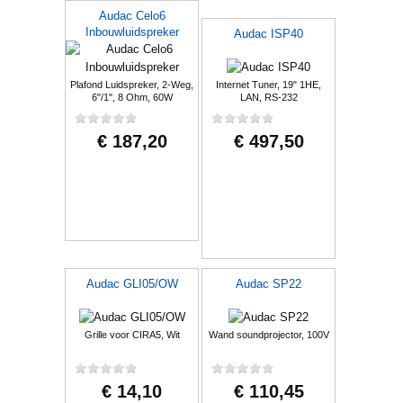
Audac Celo6
Inbouwluidspreker
Audac ISP40
Plafond Luidspreker, 2-Weg,
Internet Tuner, 19" 1HE,
6"/1", 8 Ohm, 60W
LAN, RS-232
€ 187,20
€ 497,50
Audac GLI05/OW
Audac SP22
Grille voor CIRA5, Wit
Wand soundprojector, 100V
€ 14,10
€ 110,45