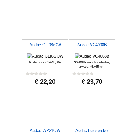
Audac GLI08/OW
Audac VC4008B
Grille voor CIRA8, Wit
SX408A wand controller,
zwart, 45x45mm
€ 22,20
€ 23,70
Audac WP210/W
Audac Luidspreker