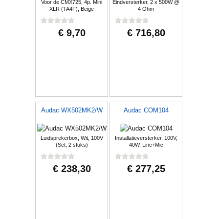
Voor de CMX725, 4p. Mini
Eindversterker, 2 x 500W @
XLR (TA4F), Beige
4 Ohm
€ 9,70
€ 716,80
Audac WX502MK2/W
Audac COM104
Luidsprekerbox, Wit, 100V
Installatieversterker, 100V,
(Set, 2 stuks)
40W, Line+Mic
€ 238,30
€ 277,25