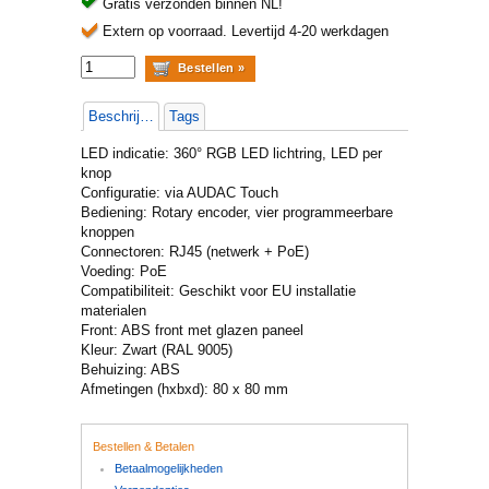
Gratis verzonden binnen NL!
Extern op voorraad.
Levertijd 4-20 werkdagen
Beschrijving
Tags
LED indicatie: 360° RGB LED lichtring, LED per
knop
Configuratie: via AUDAC Touch
Bediening: Rotary encoder, vier programmeerbare
knoppen
Connectoren: RJ45 (netwerk + PoE)
Voeding: PoE
Compatibiliteit: Geschikt voor EU installatie
materialen
Front: ABS front met glazen paneel
Kleur: Zwart (RAL 9005)
Behuizing: ABS
Afmetingen (hxbxd): 80 x 80 mm
Bestellen & Betalen
Betaalmogelijkheden