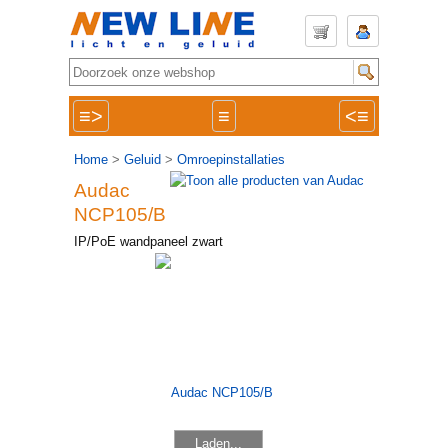
≡>
≡
<≡
Home
>
Geluid
>
Omroepinstallaties
Audac
NCP105/B
IP/PoE wandpaneel zwart
Laden...