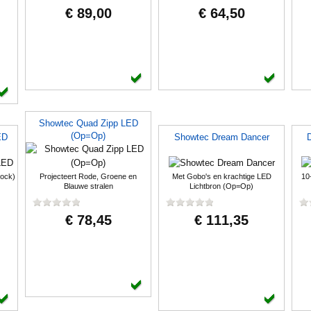
€ 89,00
€ 64,50
Showtec Quad Zipp LED
(Op=Op)
ED
Showtec Dream Dancer
tock)
Projecteert Rode, Groene en
Met Gobo's en krachtige LED
10
Blauwe stralen
Lichtbron (Op=Op)
€ 78,45
€ 111,35