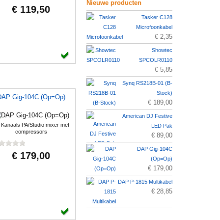
Nieuwe producten
€ 119,50
Tasker C128
Microfoonkabel
€ 2,35
Showtec
SPCOLR0110
€ 5,85
Synq RS218B-01 (B-
Stock)
DAP Gig-104C (Op=Op)
€ 189,00
American DJ Festive
-Kanaals PA/Studio mixer met
LED Pak
compressors
€ 89,00
DAP Gig-104C
€ 179,00
(Op=Op)
€ 179,00
DAP P-1815 Multikabel
€ 28,85