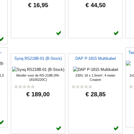
€ 16,95
€ 44,50
-
Tas
Synq RS218B-01 (B-Stock)
DAP P-1815 Multikabel
1,5
Woofer voor de RS-218B (PA-
230V, 18 x 1.5mm², 4 meter
2x
18100220C)
Coupon
€ 189,00
€ 28,85