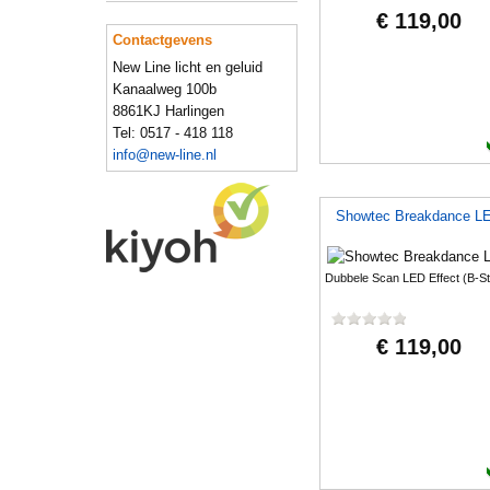
Tasker
(1)
€ 119,00
Zomo
(1)
Contactgevens
New Line licht en geluid
Kanaalweg 100b
8861KJ Harlingen
Tel: 0517 - 418 118
info@new-line.nl
Showtec Breakdance L
Dubbele Scan LED Effect (B-S
€ 119,00