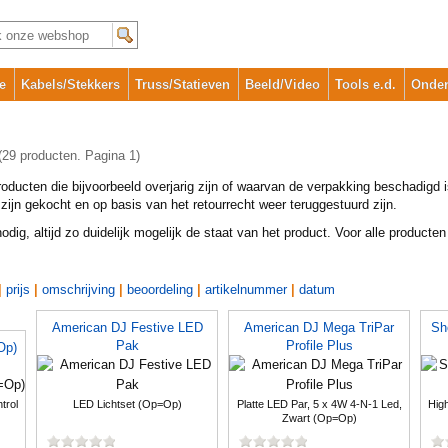
e
Kabels/Stekkers
Truss/Statieven
Beeld/Video
Tools e.d.
Onder
(29 producten. Pagina 1)
roducten die bijvoorbeeld overjarig zijn of waarvan de verpakking beschadigd i
zijn gekocht en op basis van het retourrecht weer teruggestuurd zijn.
ig, altijd zo duidelijk mogelijk de staat van het product. Voor alle producten
|
prijs
|
omschrijving
|
beoordeling
|
artikelnummer
|
datum
American DJ Festive LED
American DJ Mega TriPar
Sh
Pak
Profile Plus
Op)
trol
LED Lichtset (Op=Op)
Platte LED Par, 5 x 4W 4-N-1 Led,
Hig
Zwart (Op=Op)