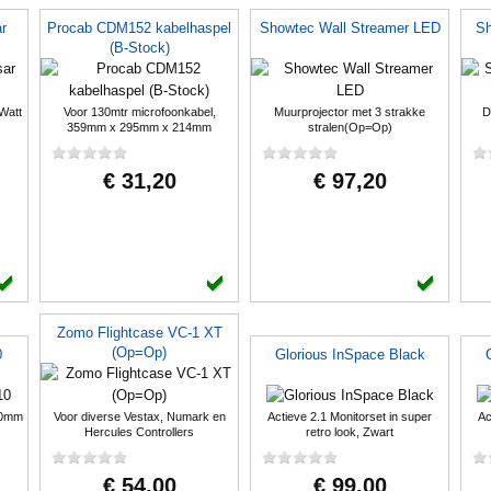
r
Procab CDM152 kabelhaspel
Showtec Wall Streamer LED
Sh
(B-Stock)
Watt
Voor 130mtr microfoonkabel,
Muurprojector met 3 strakke
D
359mm x 295mm x 214mm
stralen(Op=Op)
€ 31,20
€ 97,20
Zomo Flightcase VC-1 XT
(Op=Op)
0
Glorious InSpace Black
70mm
Voor diverse Vestax, Numark en
Actieve 2.1 Monitorset in super
Ac
Hercules Controllers
retro look, Zwart
€ 54,00
€ 99,00