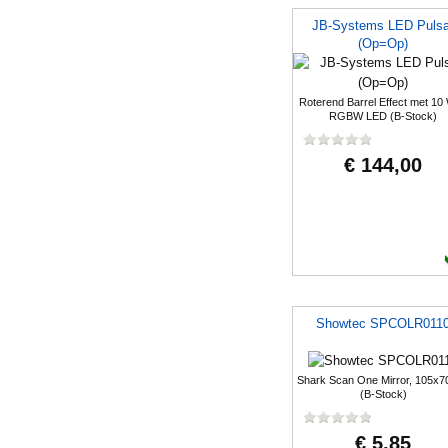
JB-Systems LED Pulsa
(Op=Op)
Roterend Barrel Effect met 10 
RGBW LED (B-Stock)
€ 144,00
Showtec SPCOLR011
Shark Scan One Mirror, 105x
(B-Stock)
€ 5,85