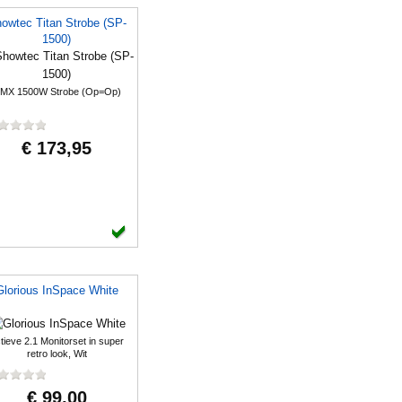
owtec Titan Strobe (SP-
1500)
MX 1500W Strobe (Op=Op)
€ 173,95
Glorious InSpace White
tieve 2.1 Monitorset in super
retro look, Wit
€ 99,00