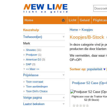
Home
Licht
Geluid
Flightcas
Home
>
Koopjes
Keuzehulp
Koopjes/B-Stock
Trefwoord(en)
Merk
In deze categorie vind je p
producten die door klanten 
Showtec
(11)
Prodjuser
(1)
We vermelden, daar waar nod
American DJ
(3)
OP=OP!
DAP
(3)
Sorteer op:
populariteit
++ Meer ++
Icon
(1)
Prijsklasse
Hilec
(1)
Toon voorraad
Prodjuser S2 Case (Op=
Glorious
(2)
Toon aanbiedingen
JB Systems
(2)
Toon Dré's Choice
Procab
(1)
Flightcase voor de Traktor Kon
Vorige pagina
Reloop DJ
(1)
S2 (B-Stock)
SynQ
(1)
Laatst bekeken