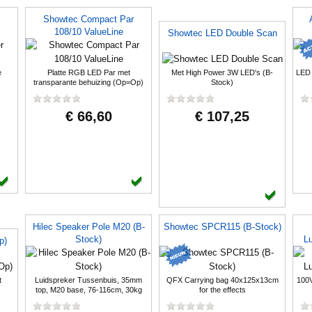
Showtec Compact Par
108/10 ValueLine
Showtec LED Double Scan
e
Platte RGB LED Par met
Met High Power 3W LED's (B-
LED 
transparante behuizing (Op=Op)
Stock)
€ 66,60
€ 107,25
Hilec Speaker Pole M20 (B-
Showtec SPCR115 (B-Stock)
Stock)
Lu
p)
t
Luidspreker Tussenbuis, 35mm
QFX Carrying bag 40x125x13cm
100V
top, M20 base, 76-116cm, 30kg
for the effects