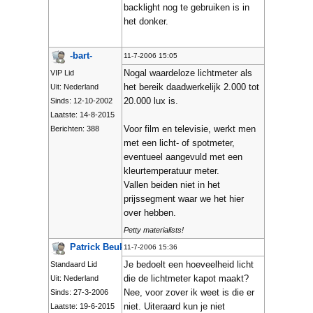
backlight nog te gebruiken is in
het donker.
-bart-
11-7-2006 15:05
Nogal waardeloze lichtmeter als
VIP Lid
het bereik daadwerkelijk 2.000 tot
Uit: Nederland
20.000 lux is.
Sinds: 12-10-2002
Laatste: 14-8-2015
Voor film en televisie, werkt men
Berichten: 388
met een licht- of spotmeter,
eventueel aangevuld met een
kleurtemperatuur meter.
Vallen beiden niet in het
prijssegment waar we het hier
over hebben.
Petty materialists!
Patrick Beuken
11-7-2006 15:36
Je bedoelt een hoeveelheid licht
Standaard Lid
die de lichtmeter kapot maakt?
Uit: Nederland
Nee, voor zover ik weet is die er
Sinds: 27-3-2006
niet. Uiteraard kun je niet
Laatste: 19-6-2015