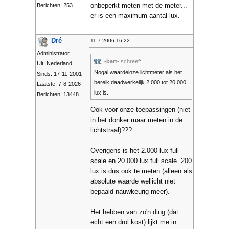
onbeperkt meten met de meter...
Berichten: 253
er is een maximum aantal lux.
Dré
11-7-2006 16:22
Administrator
-bart-
schreef:
Uit: Nederland
Nogal waardeloze lichtmeter als het
Sinds: 17-11-2001
bereik daadwerkelijk 2.000 tot 20.000
Laatste: 7-8-2026
lux is.
Berichten: 13448
Ook voor onze toepassingen (niet
in het donker maar meten in de
lichtstraal)???
Overigens is het 2.000 lux full
scale en 20.000 lux full scale. 200
lux is dus ook te meten (alleen als
absolute waarde wellicht niet
bepaald nauwkeurig meer).
Het hebben van zo'n ding (dat
echt een drol kost) lijkt me in