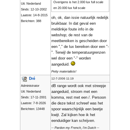
Overigens is het 2.000 lux full scale
Uit: Nederland
en 20.000 lux full scale
Sinds: 12-10-2002
Laatste: 14-8-2015
oh, ok, dan issie natuurlijk redelijk
Berichten: 388
bruikbaar. In dat geval een
meldinkje foute info in de
webshop; de rest van de
meetbereiken is gescheiden door
een "," de lux bereiken door een "-
". Terwijl de temperatuurgrenzen
wel door een "-" worden
aangeduid.
Petty materialists!
Dré
12-7-2006 11:19
dB range wordt ook met streepje
Administrator
aangeduid, stroom met een
Uit: Nederland
komma, rest met een /. Persoon
Sinds: 17-11-2001
die deze tekst schreef was het
Laatste: 7-8-2026
spoor waarschijnlijk een beetje
Berichten: 13448
kwijt. Zal kijken hoe ik het
eenduidiger kan schrijven.
-- Pardon my French, I'm Dutch --