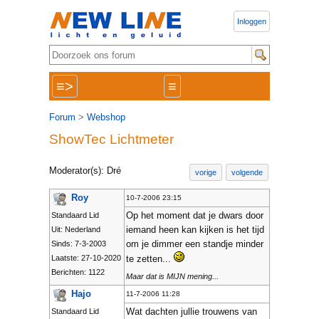
Inloggen
≡>
≡
Forum
>
Webshop
ShowTec Lichtmeter
Moderator(s): Dré
vorige
volgende
Roy
10-7-2006 23:15
Op het moment dat je dwars door
Standaard Lid
iemand heen kan kijken is het tijd
Uit: Nederland
om je dimmer een standje minder
Sinds: 7-3-2003
Laatste: 27-10-2020
te zetten...
Berichten: 1122
Maar dat is MIJN mening...
Hajo
11-7-2006 11:28
Wat dachten jullie trouwens van
Standaard Lid