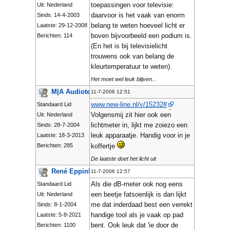
toepassingen voor televisie:
Uit: Nederland
daarvoor is het vaak van enorm
Sinds: 14-4-2003
belang te weten hoeveel licht er
Laatste: 29-12-2008
boven bijvoorbeeld een podium is.
Berichten: 114
(En het is bij televisielicht
trouwens ook van belang de
kleurtemperatuur te weten).
Het moet wel leuk blijven...
M|A Audiotechniek
11-7-2006 12:51
www.new-line.nl/v/15232#
Standaard Lid
Volgensmij zit hier ook een
Uit: Nederland
lichtmeter in, lijkt me zoiezo een
Sinds: 28-7-2004
leuk apparaatje. Handig voor in je
Laatste: 18-3-2013
Berichten: 285
koffertje
De laatste doet het licht uit
René Eppink
11-7-2006 12:57
Als die dB-meter ook nog eens
Standaard Lid
een beetje fatsoenlijk is dan lijkt
Uit: Nederland
me dat inderdaad best een verrekt
Sinds: 8-1-2004
handige tool als je vaak op pad
Laatste: 5-8-2021
bent. Ook leuk dat 'ie door de
Berichten: 1100