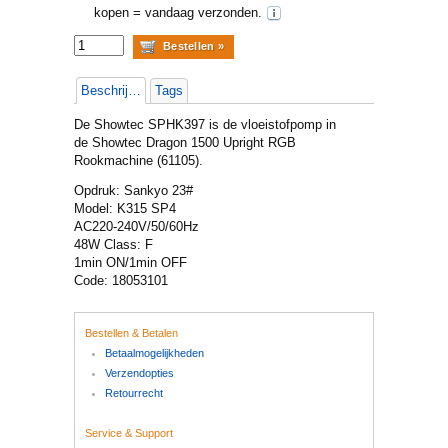
kopen = vandaag verzonden.
Beschrijving
Tags
De Showtec SPHK397 is de vloeistofpomp in
de Showtec Dragon 1500 Upright RGB
Rookmachine (61105).
Opdruk: Sankyo 23#
Model: K315 SP4
AC220-240V/50/60Hz
48W Class: F
1min ON/1min OFF
Code: 18053101
Bestellen & Betalen
Betaalmogelijkheden
Verzendopties
Retourrecht
Service & Support