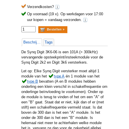
Verzendkosten?
Op voorraad (19 x).
Op werkdagen voor 17:00
uur kopen = vandaag verzonden.
Beschrijving
Tags
De Synq Digit 3K6-06 is een 101A (> 300kHz)
vervangende opsteekprint/insteekmodule voor de
Synq Digit 2k2 en Digit 3k6 versterkers.
Let op: Elke Synq Digit versterker moet altijd 1
module van het
type A
én 1 module van het
type B
bevatten (A en B modules hebben
onderling een klein verschil in schakelfrequentie om
onderlinge beïnvloeding te voorkomen). Onder op
de module is terug te vinden of het om een "A" of
een "B" gaat. Staat dat er niet, kijk dan of er (met
stift) een schakelfrequentie vermeld staat. Is dat
boven de 300 dan is het een "A" module. Is het
onder de 300 dan is het een "B" module. Is
helemaal niet meer te achterhalen welke module
het is, vervang ze dan voor de zekerheid allebei.