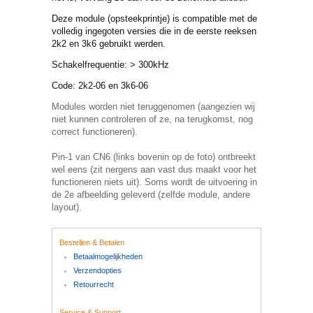
Deze module (opsteekprintje) is compatible met de
volledig ingegoten versies die in de eerste reeksen
2k2 en 3k6 gebruikt werden.
Schakelfrequentie: > 300kHz
Code: 2k2-06 en 3k6-06
Modules worden niet teruggenomen (aangezien wij
niet kunnen controleren of ze, na terugkomst, nog
correct functioneren).
Pin-1 van CN6 (links bovenin op de foto) ontbreekt
wel eens (zit nergens aan vast dus maakt voor het
functioneren niets uit). Soms wordt de uitvoering in
de 2e afbeelding geleverd (zelfde module, andere
layout).
Bestellen & Betalen
Betaalmogelijkheden
Verzendopties
Retourrecht
Service & Support