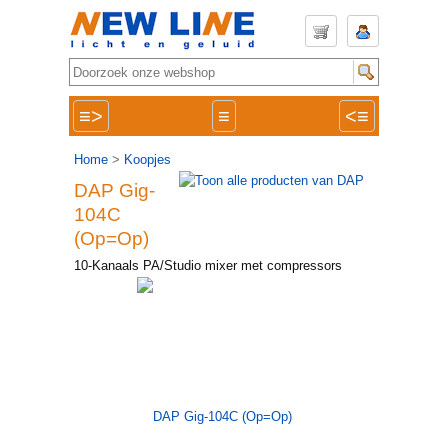
≡>
≡
<≡
Home
>
Koopjes
DAP Gig-
104C
(Op=Op)
10-Kanaals PA/Studio mixer met compressors