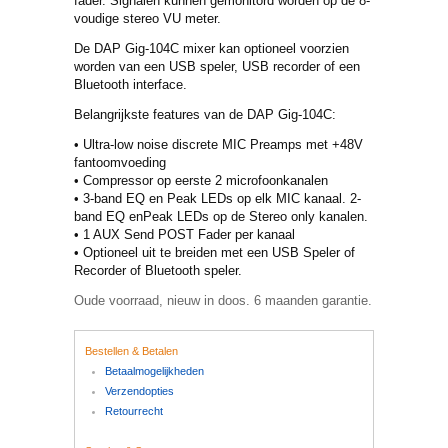
fader. Signalen kunnen gemonitord worden op de 8-
voudige stereo VU meter.
De DAP Gig-104C mixer kan optioneel voorzien
worden van een USB speler, USB recorder of een
Bluetooth interface.
Belangrijkste features van de DAP Gig-104C:
• Ultra-low noise discrete MIC Preamps met +48V
fantoomvoeding
• Compressor op eerste 2 microfoonkanalen
• 3-band EQ en Peak LEDs op elk MIC kanaal. 2-
band EQ enPeak LEDs op de Stereo only kanalen.
• 1 AUX Send POST Fader per kanaal
• Optioneel uit te breiden met een USB Speler of
Recorder of Bluetooth speler.
Oude voorraad, nieuw in doos. 6 maanden garantie.
Bestellen & Betalen
Betaalmogelijkheden
Verzendopties
Retourrecht