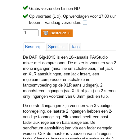
Gratis verzonden binnen NL!
Op voorraad (1 x).
Op werkdagen voor 17:00 uur
kopen = vandaag verzonden.
Beschrijving
Specificaties
Tags
De DAP Gig-104C is een 10-kanaals PA/Studio
mixer met compressors. De mixer is voorzien van 2
mono ingangen (mic/line omschakelbaar, met jack
en XLR aansluitingen, een jack insert, een
regelbare compressor en schakelbare
fantoomvoeding op de XLR aansluitingen), 2
mono/stereo ingangen (via XLR of jack) en 2 stereo
only ingangen voorzien van 6.3mm jack en tulp.
De eerste 4 ingangen zijn voorzien van 3-voudige
toonregeling, de laatste 2 ingangen hebben een 2-
voudige toonregeling. Elk kanaal heeft een post
fader aux regelaar en balansregelaar. De
send/return aansluiting kan via een fader geregeld
worden. Ook de master is voorzien van z'n eigen