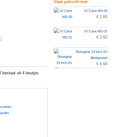
Vaak gekocht met:
JV Case MS-00
€ 2,60
JV Case MS-01
€ 2,60
Showgear 19 inch 2U
Blindpaneel
€ 6,60
bestaat uit 4 boutjes
 cookies
aarden