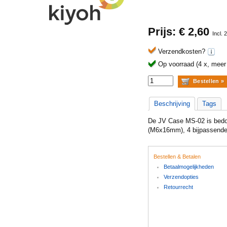
Prijs: €
2,60
Incl.
Verzendkosten?
Op voorraad (4 x, meer b
Beschrijving
Tags
De JV Case MS-02 is bedoe
(M6x16mm), 4 bijpassende 
Bestellen & Betalen
Betaalmogelijkheden
Verzendopties
Retourrecht