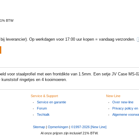
 21% BTW
ij leverancier).
Op werkdagen voor 17:00 uur kopen = vandaag verzonden.
ld voor staalprofiel met een frontdikte van 1.5mm. Een setje JV Case MS-02 
kunststof ringetjes en 4 kooimoeren.
Service & Support
New-Line
Service en garantie
Over new-line
Forum
Privacy policy en
Techtalk
Algemene voorw
Sitemap
|
Opmerkingen
|
©1997-2026 [New Line]
Al onze prijzen zijn inclusief 21% BTW.