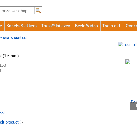
e
Kabels/Stekkers
Truss/Statieven
Beeld/Video
Tools e.d.
Onder
tcase Materiaal
l (1.5 mm)
163
1
aal
dit product