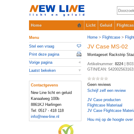
Home
Licht
Geluid
Flightcas
Home
>
Flightcase
>
Fligh
Menu
JV Case MS-02
Stel een vraag
Print deze pagina
Montageset Rackstrip Staa
Vorige pagina
Artikelnummer:
8224
|
B03
GTIN/EAN:
542002563163
Laatst bekeken
Geen reviews
Contactgevens
Schrijf zelf een review
New Line licht en geluid
Kanaalweg 100b
JV Case
producten
8861KJ Harlingen
Flightcase Materiaal
Tel: 0517 - 418 118
JV Case Flightcase Materi
info@new-line.nl
Hou mij op de hoogte over 