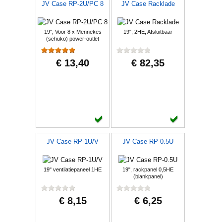
JV Case RP-2U/PC 8
JV Case Racklade
19", Voor 8 x Mennekes
19", 2HE, Afsluitbaar
(schuko) power-outlet
€ 13,40
€ 82,35
JV Case RP-1U/V
JV Case RP-0.5U
19" ventilatiepaneel 1HE
19", rackpanel 0,5HE
(blankpanel)
€ 8,15
€ 6,25