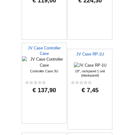
€ 119,00
€ 224,30
JV Case Controller
Case
JV Case RP-1U
Controller Case 3U
19", rackpanel 1 unit
(blankpanel)
€ 137,90
€ 7,45