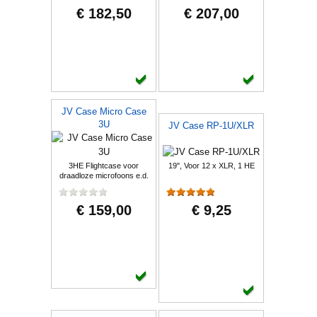
€ 182,50
€ 207,00
JV Case Micro Case
3U
JV Case RP-1U/XLR
3HE Flightcase voor
19", Voor 12 x XLR, 1 HE
draadloze microfoons e.d.
€ 159,00
€ 9,25