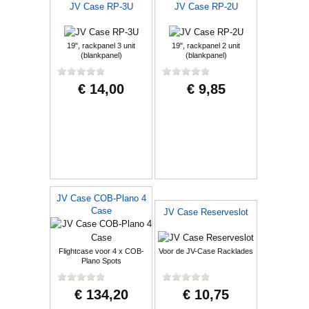
JV Case RP-3U
JV Case RP-2U
19", rackpanel 3 unit
19", rackpanel 2 unit
(blankpanel)
(blankpanel)
€ 14,00
€ 9,85
JV Case COB-Plano 4
Case
JV Case Reserveslot
Flightcase voor 4 x COB-
Voor de JV-Case Racklades
Plano Spots
€ 134,20
€ 10,75