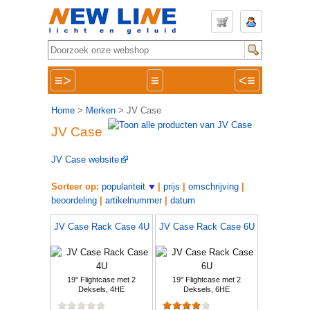
≡>
≡
<≡
Home
>
Merken
> JV Case
JV Case
JV Case website
Sorteer op:
populariteit
|
prijs
|
omschrijving
|
beoordeling
|
artikelnummer
|
datum
JV Case Rack Case 4U
JV Case Rack Case 6U
19" Flightcase met 2
19" Flightcase met 2
Deksels, 4HE
Deksels, 6HE