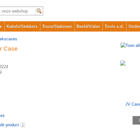
e
Kabels/Stekkers
Truss/Statieven
Beeld/Video
Tools e.d.
Onder
iekscases
er Case
3224
9
ses
dit product