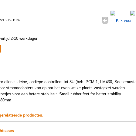
Incl. 21% BTW
ertijd 2-10 werkdagen
r allerlei kleine, ondiepe controllers tot 3U (bvb. PCM-1, LM430, Scenemas
oor stroomadapters kan op om het even welke plaats vastgezet worden.
etjes voor een betere stabiliteit. Small rubber feet for better stability
x180mm
gerelateerde producten.
ghtcases