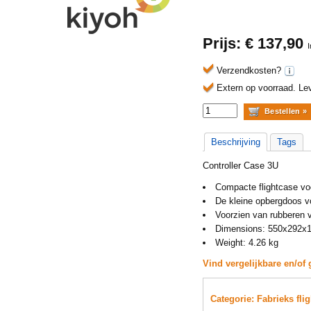
Prijs: €
137,90
Verzendkosten?
Extern op voorraad.
Lev
Beschrijving
Tags
Controller Case 3U
Compacte flightcase voo
De kleine opbergdoos v
Voorzien van rubberen vo
Dimensions: 550x292
Weight: 4.26 kg
Vind vergelijkbare en/of 
Categorie: Fabrieks fli