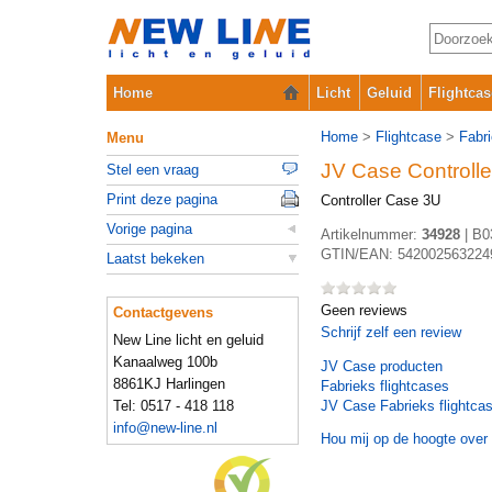
Home
Licht
Geluid
Flightcas
Home
>
Flightcase
>
Fabr
Menu
JV Case Controll
Stel een vraag
Print deze pagina
Controller Case 3U
Vorige pagina
Artikelnummer:
34928
|
B0
GTIN/EAN:
542002563224
Laatst bekeken
Geen reviews
Contactgevens
Schrijf zelf een review
New Line licht en geluid
Kanaalweg 100b
JV Case
producten
8861KJ Harlingen
Fabrieks flightcases
Tel: 0517 - 418 118
JV Case Fabrieks flightca
info@new-line.nl
Hou mij op de hoogte over 