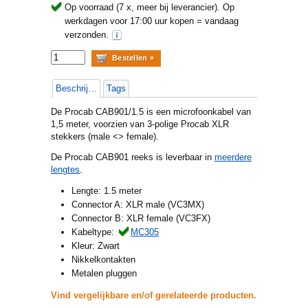
Op voorraad (7 x, meer bij leverancier).
Op
werkdagen voor 17:00 uur kopen = vandaag
verzonden.
Beschrijving
Tags
De Procab CAB901/1.5 is een microfoonkabel van
1,5 meter, voorzien van 3-polige Procab XLR
stekkers (male <> female).
De Procab CAB901 reeks is leverbaar in
meerdere
lengtes
.
Lengte: 1.5 meter
Connector A: XLR male (VC3MX)
Connector B: XLR female (VC3FX)
Kabeltype:
MC305
Kleur: Zwart
Nikkelkontakten
Metalen pluggen
Vind vergelijkbare en/of gerelateerde producten.