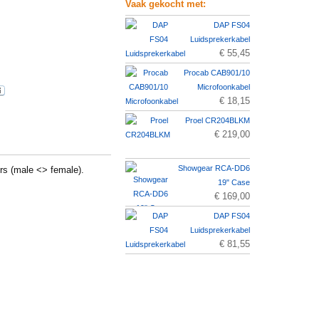
Vaak gekocht met:
DAP FS04
Luidsprekerkabel
€ 55,45
Procab CAB901/10
Microfoonkabel
€ 18,15
Proel CR204BLKM
€ 219,00
Showgear RCA-DD6
rs (male <> female).
19" Case
€ 169,00
DAP FS04
Luidsprekerkabel
€ 81,55