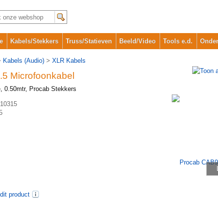
e
Kabels/Stekkers
Truss/Statieven
Beeld/Video
Tools e.d.
Onder
>
Kabels (Audio)
>
XLR Kabels
5 Microfoonkabel
 0.50mtr, Procab Stekkers
10315
5
dit product