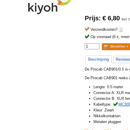
Prijs: €
6,80
Incl.
Verzendkosten?
Op voorraad (6 x, meer b
Beschrijving
Reviews
De Procab CAB901/0.5 is e
De Procab CAB901 reeks i
Lengte: 0.5 meter
Connector A: XLR m
Connector B: XLR fe
Kabeltype:
MC30
Kleur: Zwart
Nikkelkontakten
Metalen pluggen