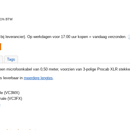
 21% BTW
ij leverancier).
Op werkdagen voor 17:00 uur kopen = vandaag verzonden.
Tags
en microfoonkabel van 0,50 meter, voorzien van 3-polige Procab XLR stekke
s leverbaar in
meerdere lengtes
.
ale (VC3MX)
male (VC3FX)
5