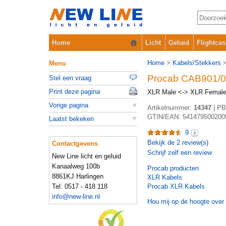
Home
Licht
Geluid
Flightcas
Home
>
Kabels/Stekkers
Menu
Procab CAB901/0.
Stel een vraag
Print deze pagina
XLR Male <-> XLR Female,
Vorige pagina
Artikelnummer:
14347
|
PB
GTIN/EAN:
541479500200
Laatst bekeken
9
Bekijk de
2
review(s)
Contactgevens
Schrijf zelf een review
New Line licht en geluid
Kanaalweg 100b
Procab
producten
8861KJ Harlingen
XLR Kabels
Tel: 0517 - 418 118
Procab XLR Kabels
info@new-line.nl
Hou mij op de hoogte over 