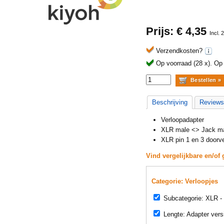
Prijs: €
4,35
Incl.
Verzendkosten?
Op voorraad (28 x).
Op 
Beschrijving
Reviews
Verloopadapter
XLR male <> Jack m
XLR pin 1 en 3 doorv
Vind vergelijkbare en/of 
Categorie: Verloopjes
Subcategorie: XLR -
Lengte: Adapter vers