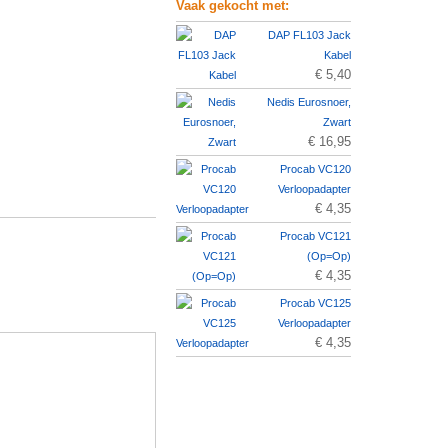
Vaak gekocht met:
DAP FL103 Jack
Kabel
€ 5,40
Nedis Eurosnoer,
Zwart
€ 16,95
Procab VC120
Verloopadapter
€ 4,35
Procab VC121
(Op=Op)
€ 4,35
Procab VC125
Verloopadapter
€ 4,35