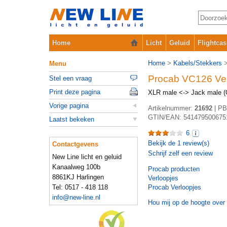
Home
Licht
Geluid
Flightcas
Home
>
Kabels/Stekkers
Menu
Procab VC126 Ve
Stel een vraag
Print deze pagina
XLR male <-> Jack male 
Vorige pagina
Artikelnummer:
21692
|
PB
GTIN/EAN:
541479500675
Laatst bekeken
6
Bekijk de
1
review(s)
Contactgevens
Schrijf zelf een review
New Line licht en geluid
Kanaalweg 100b
Procab
producten
8861KJ Harlingen
Verloopjes
Tel: 0517 - 418 118
Procab Verloopjes
info@new-line.nl
Hou mij op de hoogte over 