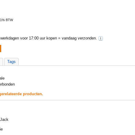
 21% BTW
werkdagen voor 17:00 uur kopen = vandaag verzonden.
Tags
ale
erbonden
gerelateerde producten.
 Jack
ie