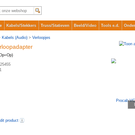
e
Kabels/Stekkers
Truss/Statieven
Beeld/Video
Tools e.d.
Onder
>
Kabels (Audio)
>
Verloopjes
rloopadapter
(Op=Op)
25455
1
dit product