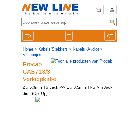
≡>
≡
<≡
Home
>
Kabels/Stekkers
>
Kabels (Audio)
>
Verloopjes
Procab
CAB713/3
Verloopkabel
2 x 6.3mm TS Jack <-> 1 x 3.5mm TRS MiniJack,
3mtr (Op=Op)