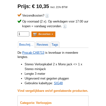
Prijs: €
10,35
Incl. 21% BTW
Verzendkosten?
Op voorraad (2 x).
Op werkdagen voor 17:00 uur
kopen = vandaag verzonden.
Beschrijving
Reviews
Tags
De
Procab CAB713
is leverbaar in meerdere
lengtes.
Stereo Verloopkabel 2 x Mono jack <> 1 x
Stereo minijack
Lengte 3 meter
Uitgevoerd met gegoten pluggen
Gebruikte kabeltype:
SIG48
Vind vergelijkbare en/of gerelateerde producten.
Categorie: Verloopjes