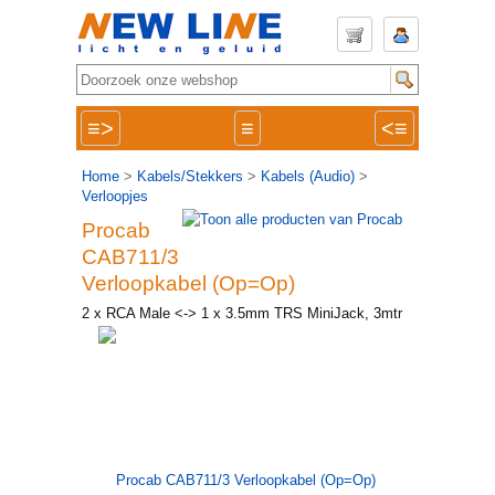
≡>
≡
<≡
Home
>
Kabels/Stekkers
>
Kabels (Audio)
>
Verloopjes
Procab
CAB711/3
Verloopkabel (Op=Op)
2 x RCA Male <-> 1 x 3.5mm TRS MiniJack, 3mtr