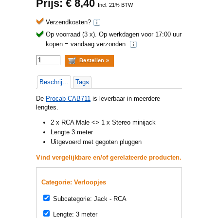
Prijs: €
8,40
Incl. 21% BTW
Verzendkosten?
Op voorraad (3 x).
Op werkdagen voor 17:00 uur
kopen = vandaag verzonden.
Beschrijving
Tags
De
Procab CAB711
is leverbaar in meerdere
lengtes.
2 x RCA Male <> 1 x Stereo minijack
Lengte 3 meter
Uitgevoerd met gegoten pluggen
Vind vergelijkbare en/of gerelateerde producten.
Categorie: Verloopjes
Subcategorie: Jack - RCA
Lengte: 3 meter