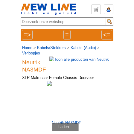
≡>
≡
<≡
Home
>
Kabels/Stekkers
>
Kabels (Audio)
>
Verloopjes
Neutrik
NA3MDF
XLR Male naar Female Chassis Doorvoer
Laden...