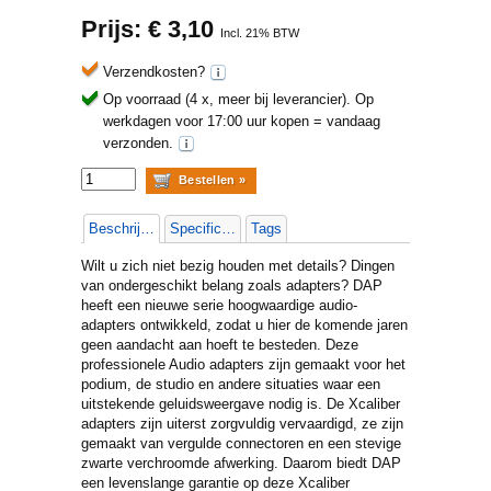
Prijs: €
3,10
Incl. 21% BTW
Verzendkosten?
Op voorraad (4 x, meer bij leverancier).
Op
werkdagen voor 17:00 uur kopen = vandaag
verzonden.
Beschrijving
Specificaties
Tags
Wilt u zich niet bezig houden met details? Dingen
van ondergeschikt belang zoals adapters? DAP
heeft een nieuwe serie hoogwaardige audio-
adapters ontwikkeld, zodat u hier de komende jaren
geen aandacht aan hoeft te besteden. Deze
professionele Audio adapters zijn gemaakt voor het
podium, de studio en andere situaties waar een
uitstekende geluidsweergave nodig is. De Xcaliber
adapters zijn uiterst zorgvuldig vervaardigd, ze zijn
gemaakt van vergulde connectoren en een stevige
zwarte verchroomde afwerking. Daarom biedt DAP
een levenslange garantie op deze Xcaliber