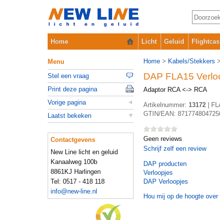
Home
Licht
Geluid
Flightcas
Home
>
Kabels/Stekkers
Menu
DAP FLA15 Verlo
Stel een vraag
Print deze pagina
Adaptor RCA <-> RCA
Vorige pagina
Artikelnummer:
13172
|
FL
GTIN/EAN:
871774804725
Laatst bekeken
Geen reviews
Contactgevens
Schrijf zelf een review
New Line licht en geluid
Kanaalweg 100b
DAP
producten
8861KJ Harlingen
Verloopjes
Tel: 0517 - 418 118
DAP Verloopjes
info@new-line.nl
Hou mij op de hoogte over 