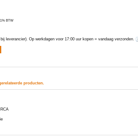
 21% BTW
ij leverancier).
Op werkdagen voor 17:00 uur kopen = vandaag verzonden.
gerelateerde producten.
- RCA
ie