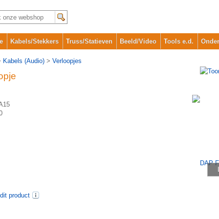
e
Kabels/Stekkers
Truss/Statieven
Beeld/Video
Tools e.d.
Onder
>
Kabels (Audio)
>
Verloopjes
opje
A15
0
dit product