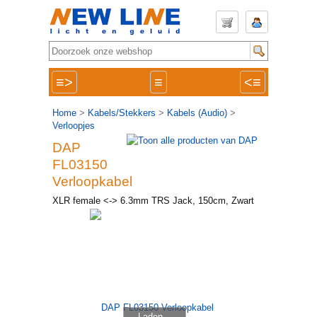
≡>
≡
<≡
Home
>
Kabels/Stekkers
>
Kabels (Audio)
>
Verloopjes
DAP
FL03150
Verloopkabel
XLR female <-> 6.3mm TRS Jack, 150cm, Zwart
Laden...