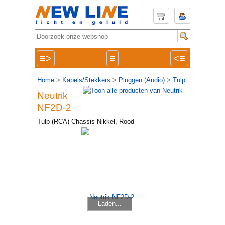
≡>
≡
<≡
Home
>
Kabels/Stekkers
>
Pluggen (Audio)
>
Tulp
Neutrik
NF2D-2
Tulp (RCA) Chassis Nikkel, Rood
Laden...