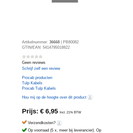
Artikelnummer:
36668
|
PB80082
GTIN/EAN:
5414795018822
Geen reviews
Schrijf zelf een review
Procab
producten
Tulp Kabels
Procab Tulp Kabels
Hou mij op de hoogte over dit product
Prijs: €
6,95
Incl. 21% BTW
Verzendkosten?
Op voorraad (5 x, meer bij leverancier).
Op