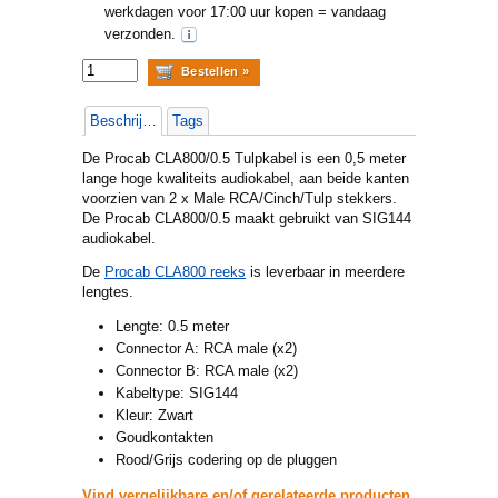
werkdagen voor 17:00 uur kopen = vandaag
verzonden.
Beschrijving
Tags
De Procab CLA800/0.5 Tulpkabel is een 0,5 meter
lange hoge kwaliteits audiokabel, aan beide kanten
voorzien van 2 x Male RCA/Cinch/Tulp stekkers.
De Procab CLA800/0.5 maakt gebruikt van SIG144
audiokabel.
De
Procab CLA800 reeks
is leverbaar in meerdere
lengtes.
Lengte: 0.5 meter
Connector A: RCA male (x2)
Connector B: RCA male (x2)
Kabeltype: SIG144
Kleur: Zwart
Goudkontakten
Rood/Grijs codering op de pluggen
Vind vergelijkbare en/of gerelateerde producten.