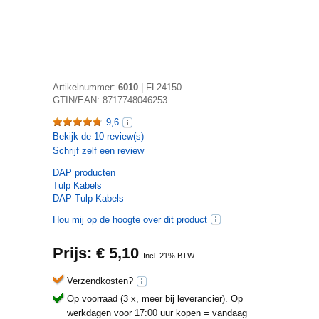
Artikelnummer:
6010
|
FL24150
GTIN/EAN:
8717748046253
9,6
Bekijk de
10
review(s)
Schrijf zelf een review
DAP
producten
Tulp Kabels
DAP Tulp Kabels
Hou mij op de hoogte over dit product
Prijs: €
5,10
Incl. 21% BTW
Verzendkosten?
Op voorraad (3 x, meer bij leverancier).
Op
werkdagen voor 17:00 uur kopen = vandaag