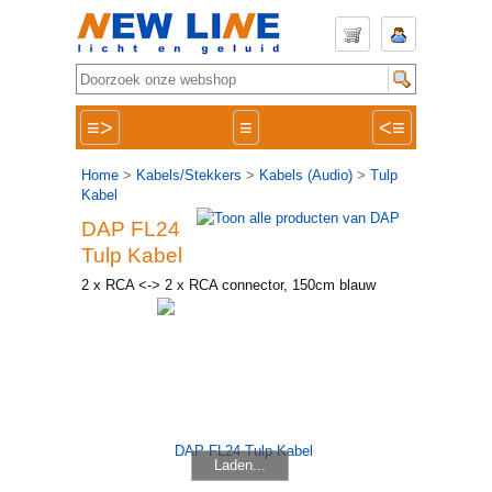
≡>
≡
<≡
Home
>
Kabels/Stekkers
>
Kabels (Audio)
>
Tulp
Kabel
DAP FL24
Tulp Kabel
2 x RCA <-> 2 x RCA connector, 150cm blauw
Laden...