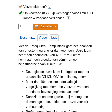
Verzendkosten?
Op voorraad (8 x).
Op werkdagen voor 17:00 uur
kopen = vandaag verzonden.
Beschrijving
Video
Tags
Met de Briteq Ultra Clamp Black gaat het inhangen
van effecten nog sneller dan voorheen. Deze klem
heeft een spanbereik van 48-51mm (50mm
nominaal), een breedte van 30mm en een
belastbaarheid van 150kg SWL.
Deze gloednieuwe klem is uitgerust met het
ultrasnelle "CLICK-ON" installatiesysteem.
Meer dan 10x snellere installatietijd in
vergelijking met klemmen voorzien van een
standaard bevestigingsmechanisme!
Dankzij de enorme tijdwinst bij montage en
demontage is deze klem de keuze voor elk
verhuurbedrijf!
Perfect voor aluminium truss (geen