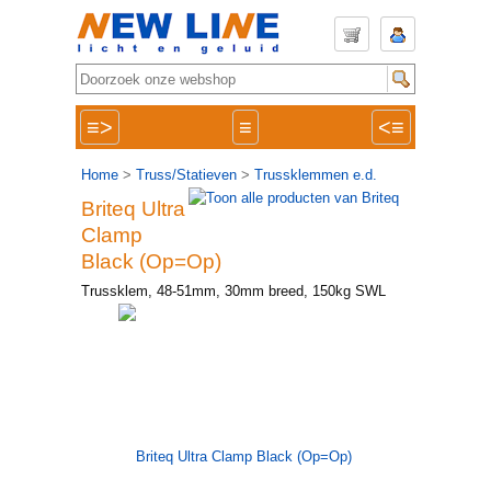
≡>
≡
<≡
Home
>
Truss/Statieven
>
Trussklemmen e.d.
Briteq Ultra
Clamp
Black (Op=Op)
Trussklem, 48-51mm, 30mm breed, 150kg SWL