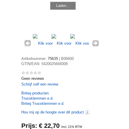
Laden...
Artikelnummer:
75635
|
B06600
GTIN/EAN:
5420025666008
Geen reviews
Schrijf zelf een review
Briteq
producten
Trussklemmen e.d.
Briteq Trussklemmen e.d.
Hou mij op de hoogte over dit product
Prijs: €
22,70
Incl. 21% BTW