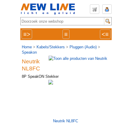
≡>
≡
<≡
Home
>
Kabels/Stekkers
>
Pluggen (Audio)
>
Speakon
Neutrik
NL8FC
8P SpeakON Stekker