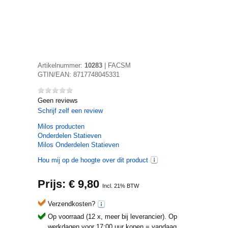
Artikelnummer:
10283
|
FACSM
GTIN/EAN:
8717748045331
Geen reviews
Schrijf zelf een review
Milos
producten
Onderdelen Statieven
Milos Onderdelen Statieven
Hou mij op de hoogte over dit product
Prijs: €
9,80
Incl. 21% BTW
Verzendkosten?
Op voorraad (12 x, meer bij leverancier).
Op
werkdagen voor 17:00 uur kopen = vandaag