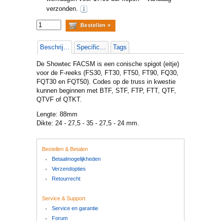
verzonden.
Beschrijving
Specificaties
Tags
De Showtec FACSM is een conische spigot (eitje)
voor de F-reeks (FS30, FT30, FT50, FT90, FQ30,
FQT30 en FQT50). Codes op de truss in kwestie
kunnen beginnen met BTF, STF, FTP, FTT, QTF,
QTVF of QTKT.
Lengte: 88mm
Dikte: 24 - 27,5 - 35 - 27,5 - 24 mm.
Bestellen & Betalen
Betaalmogelijkheden
Verzendopties
Retourrecht
Service & Support
Service en garantie
Forum