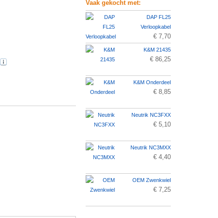
Vaak gekocht met:
DAP FL25
Verloopkabel
€ 7,70
K&M 21435
€ 86,25
K&M Onderdeel
€ 8,85
Neutrik NC3FXX
€ 5,10
Neutrik NC3MXX
€ 4,40
OEM Zwenkwiel
€ 7,25