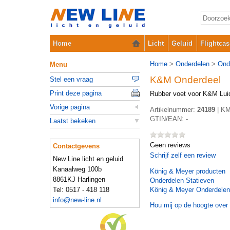
Home
Licht
Geluid
Flightcas
Home
>
Onderdelen
>
Ond
Menu
K&M Onderdeel
Stel een vraag
Print deze pagina
Rubber voet voor K&M Luid
Vorige pagina
Artikelnummer:
24189
|
KM
GTIN/EAN:
-
Laatst bekeken
Geen reviews
Contactgevens
Schrijf zelf een review
New Line licht en geluid
Kanaalweg 100b
König & Meyer
producten
8861KJ Harlingen
Onderdelen Statieven
Tel: 0517 - 418 118
König & Meyer Onderdelen
info@new-line.nl
Hou mij op de hoogte over 