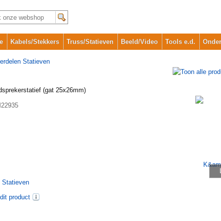
e
Kabels/Stekkers
Truss/Statieven
Beeld/Video
Tools e.d.
Onder
erdelen Statieven
sprekerstatief (gat 25x26mm)
22935
 Statieven
dit product