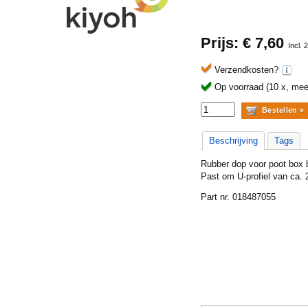
Prijs: €
7,60
Incl.
Verzendkosten?
Op voorraad (10 x, meer
Beschrijving
Tags
Rubber dop voor poot box bo
Past om U-profiel van ca.
Part nr. 018487055