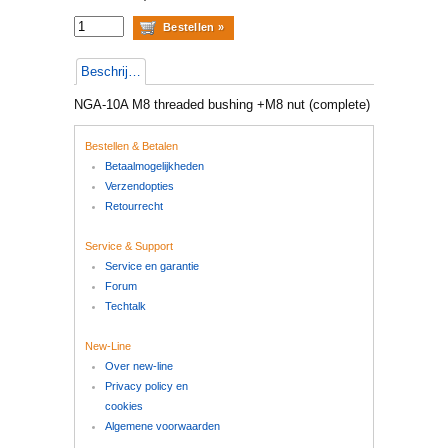
Beschrijving
NGA-10A M8 threaded bushing +M8 nut (complete)
Bestellen & Betalen
Betaalmogelijkheden
Verzendopties
Retourrecht
Service & Support
Service en garantie
Forum
Techtalk
New-Line
Over new-line
Privacy policy en
cookies
Algemene voorwaarden