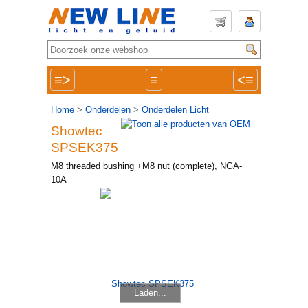
≡>
≡
<≡
Home
>
Onderdelen
>
Onderdelen Licht
Showtec
SPSEK375
M8 threaded bushing +M8 nut (complete), NGA-
10A
Laden...