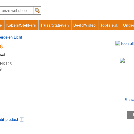
e
Kabels/Stekkers
Truss/Statieven
Beeld/Video
Tools e.d.
Onder
erdelen Licht
6
watt
HK126
9
dit product