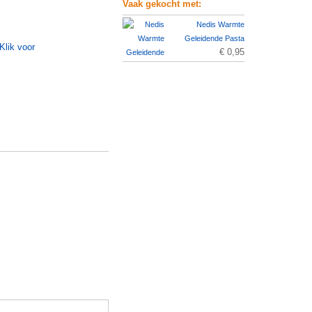
Vaak gekocht met:
Nedis Warmte
Geleidende Pasta
€ 0,95