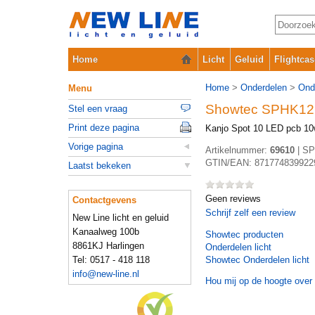
Home
Licht
Geluid
Flightcas
Home
>
Onderdelen
>
Ond
Menu
Showtec SPHK12
Stel een vraag
Print deze pagina
Kanjo Spot 10 LED pcb 10
Vorige pagina
Artikelnummer:
69610
|
SP
GTIN/EAN:
871774839922
Laatst bekeken
Geen reviews
Contactgevens
Schrijf zelf een review
New Line licht en geluid
Kanaalweg 100b
Showtec
producten
8861KJ Harlingen
Onderdelen licht
Tel: 0517 - 418 118
Showtec Onderdelen licht
info@new-line.nl
Hou mij op de hoogte over 