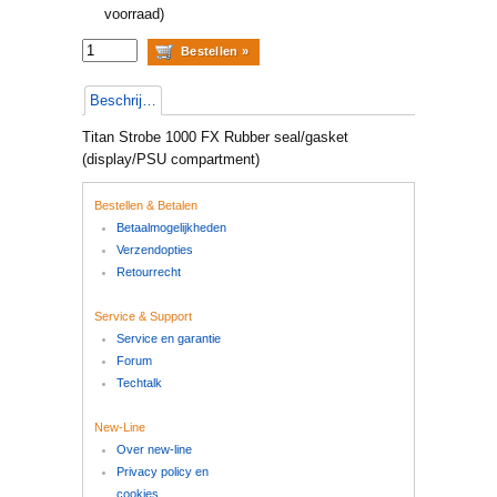
voorraad)
Beschrijving
Titan Strobe 1000 FX Rubber seal/gasket
(display/PSU compartment)
Bestellen & Betalen
Betaalmogelijkheden
Verzendopties
Retourrecht
Service & Support
Service en garantie
Forum
Techtalk
New-Line
Over new-line
Privacy policy en
cookies