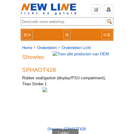
≡>
≡
<≡
Home
>
Onderdelen
>
Onderdelen Licht
Showtec
SPHAOT428
Rubber seal/gasket (display/PSU compartment),
Titan Strobe 1
Laden...