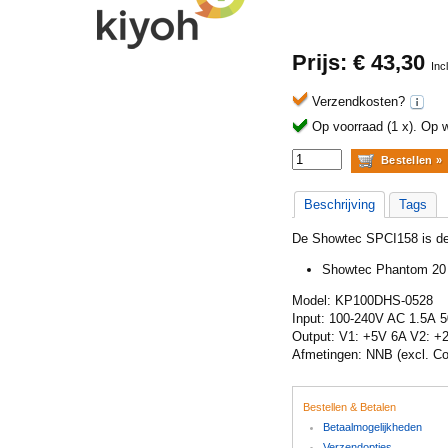
Prijs: €
43,30
Inc
Verzendkosten?
Op voorraad (1 x).
Op w
Beschrijving
Tags
De Showtec SPCI158 is de 
Showtec Phantom 20
Model: KP100DHS-0528
Input: 100-240V AC 1.5A 
Output: V1: +5V 6A V2: +
Afmetingen: NNB (excl. C
Bestellen & Betalen
Betaalmogelijkheden
Verzendopties