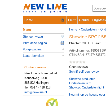
Home
Licht
Geluid
Flightcas
Home
>
Onderdelen
>
Ond
Menu
Showtec SPCI15
Stel een vraag
Print deze pagina
Phantom 20 LED Beam P
Vorige pagina
Artikelnummer:
68956
|
SP
GTIN/EAN:
871774835172
Laatst bekeken
Geen reviews
Contactgevens
Schrijf zelf een review
New Line licht en geluid
Kanaalweg 100b
Showtec
producten
8861KJ Harlingen
Onderdelen licht
Tel: 0517 - 418 118
Showtec Onderdelen licht
info@new-line.nl
Hou mij op de hoogte over 