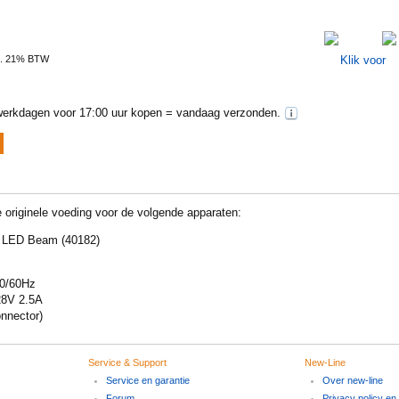
l. 21% BTW
erkdagen voor 17:00 uur kopen = vandaag verzonden.
originele voeding voor de volgende apparaten:
 LED Beam (40182)
50/60Hz
28V 2.5A
onnector)
Service & Support
New-Line
Service en garantie
Over new-line
Forum
Privacy policy en