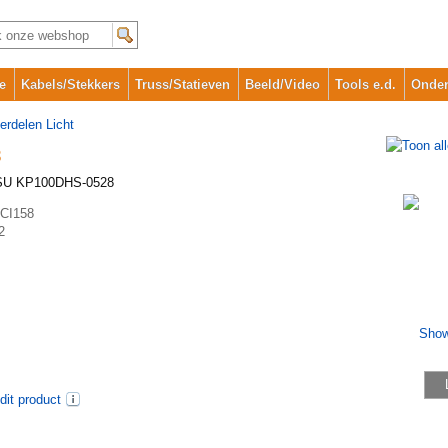
e
Kabels/Stekkers
Truss/Statieven
Beeld/Video
Tools e.d.
Onder
erdelen Licht
8
SU KP100DHS-0528
CI158
2
dit product