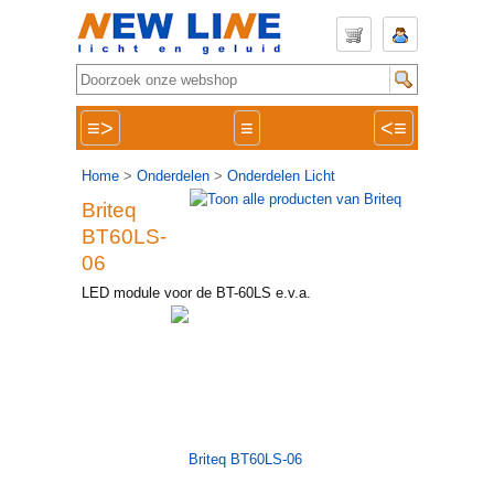
≡>
≡
<≡
Home
>
Onderdelen
>
Onderdelen Licht
Briteq
BT60LS-
06
LED module voor de BT-60LS e.v.a.