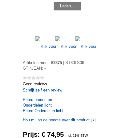
Laden...
Artikelnummer:
63375
|
BT60LS06
GTIN/EAN:
-
Geen reviews
Schrijf zelf een review
Briteq
producten
Onderdelen licht
Briteq Onderdelen licht
Hou mij op de hoogte over dit product
Prijs: €
74,95
Incl. 21% BTW