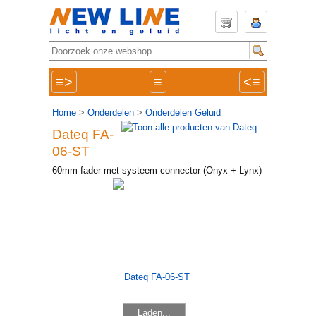
≡>
≡
<≡
Home
>
Onderdelen
>
Onderdelen Geluid
Dateq FA-
06-ST
60mm fader met systeem connector (Onyx + Lynx)
Laden...