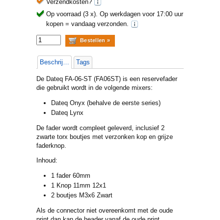
Verzendkosten?
Op voorraad (3 x).
Op werkdagen voor 17:00 uur
kopen = vandaag verzonden.
Beschrijving
Tags
De Dateq FA-06-ST (FA06ST) is een reservefader
die gebruikt wordt in de volgende mixers:
Dateq Onyx (behalve de eerste series)
Dateq Lynx
De fader wordt compleet geleverd, inclusief 2
zwarte torx boutjes met verzonken kop en grijze
faderknop.
Inhoud:
1 fader 60mm
1 Knop 11mm 12x1
2 boutjes M3x6 Zwart
Als de connector niet overeenkomt met de oude
print dan kan de header vanaf de oude print