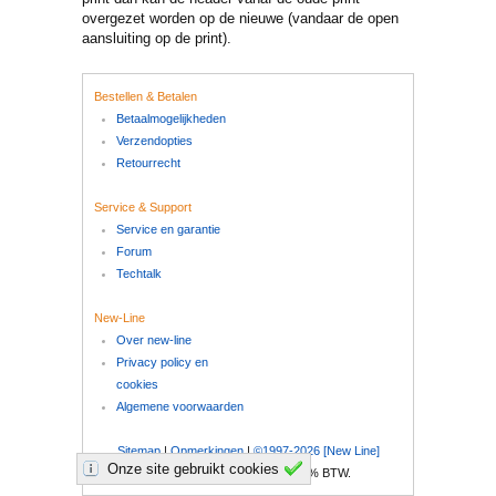
overgezet worden op de nieuwe (vandaar de open
aansluiting op de print).
Bestellen & Betalen
Betaalmogelijkheden
Verzendopties
Retourrecht
Service & Support
Service en garantie
Forum
Techtalk
New-Line
Over new-line
Privacy policy en
cookies
Algemene voorwaarden
Sitemap
|
Opmerkingen
|
©1997-2026 [New Line]
Onze site gebruikt cookies
Al onze prijzen zijn inclusief 21% BTW.