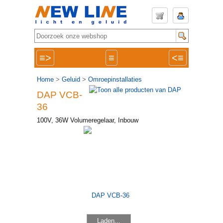
≡>
≡
<≡
Home
>
Geluid
>
Omroepinstallaties
DAP VCB-
36
100V, 36W Volumeregelaar, Inbouw
Laden...