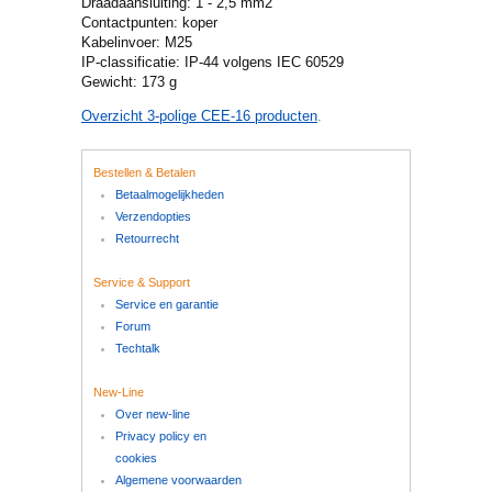
Draadaansluiting: 1 - 2,5 mm2
Contactpunten: koper
Kabelinvoer: M25
IP-classificatie: IP-44 volgens IEC 60529
Gewicht: 173 g
Overzicht 3-polige CEE-16 producten
.
Bestellen & Betalen
Betaalmogelijkheden
Verzendopties
Retourrecht
Service & Support
Service en garantie
Forum
Techtalk
New-Line
Over new-line
Privacy policy en
cookies
Algemene voorwaarden