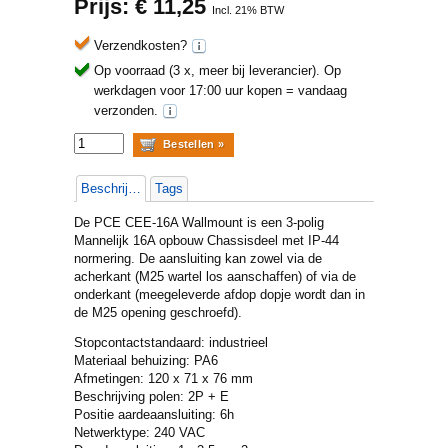
Prijs: €
11,25
Incl. 21% BTW
Verzendkosten?
Op voorraad (3 x, meer bij leverancier).
Op
werkdagen voor 17:00 uur kopen = vandaag
verzonden.
Beschrijving
Tags
De PCE CEE-16A Wallmount is een 3-polig
Mannelijk 16A opbouw Chassisdeel met IP-44
normering. De aansluiting kan zowel via de
acherkant (M25 wartel los aanschaffen) of via de
onderkant (meegeleverde afdop dopje wordt dan in
de M25 opening geschroefd).
Stopcontactstandaard: industrieel
Materiaal behuizing: PA6
Afmetingen: 120 x 71 x 76 mm
Beschrijving polen: 2P + E
Positie aardeaansluiting: 6h
Netwerktype: 240 VAC