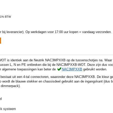
 21% BTW
 bij leverancier).
Op werkdagen voor 17:00 uur kopen = vandaag verzonden.
T is identiek aan de Neutrik NAC3MPXXB op de tussenschotjes na. Waa
n tussen L, N en PE ontbreken die bij de NAC3MPXXB-WOT. Deze zijn dus voor
or algemene toepassingen kan beter de
NAC3MPXXB
gebruikt worden.
 bestaat uit een 4-tal connectoren, waaronder deze NAC3MPXXB. De kleur gee
Zo wordt de blauwe stekker en chassisdeel gebruikt aan de ingangskant (dus b
n dimmerpack).
el
ck systeem