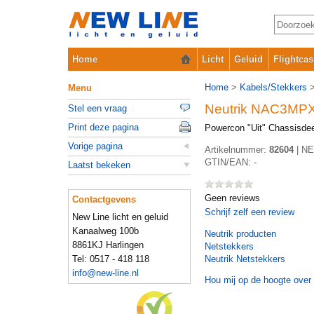
Home
Licht
Geluid
Flightcas
Home
>
Kabels/Stekkers
Menu
Neutrik NAC3M
Stel een vraag
Print deze pagina
Powercon "Uit" Chassisdee
Vorige pagina
Artikelnummer:
82604
|
NE
GTIN/EAN:
-
Laatst bekeken
Geen reviews
Contactgevens
Schrijf zelf een review
New Line licht en geluid
Kanaalweg 100b
Neutrik
producten
8861KJ Harlingen
Netstekkers
Tel: 0517 - 418 118
Neutrik Netstekkers
info@new-line.nl
Hou mij op de hoogte over 