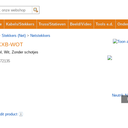
e
Kabels/Stekkers
Truss/Statieven
Beeld/Video
Tools e.d.
Onder
>
Stekkers (Net)
>
Netstekkers
PXXB-WOT
l, Wit, Zonder schotjes
72135
dit product