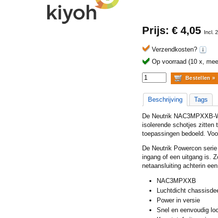
Prijs: €
4,05
Incl.
Verzendkosten?
Op voorraad (10 x, meer
Beschrijving
Tags
De Neutrik NAC3MPXXB-WO
isolerende schotjes zitte
toepassingen bedoeld. Vo
De Neutrik Powercon serie
ingang of een uitgang is. 
netaansluiting achterin ee
NAC3MPXXB
Luchtdicht chassisde
Power in versie
Snel en eenvoudig lo