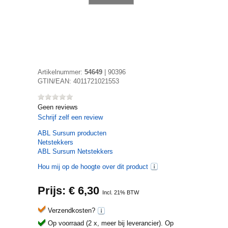
Artikelnummer:
54649
|
90396
GTIN/EAN:
4011721021553
Geen reviews
Schrijf zelf een review
ABL Sursum
producten
Netstekkers
ABL Sursum Netstekkers
Hou mij op de hoogte over dit product
Prijs: €
6,30
Incl. 21% BTW
Verzendkosten?
Op voorraad (2 x, meer bij leverancier).
Op