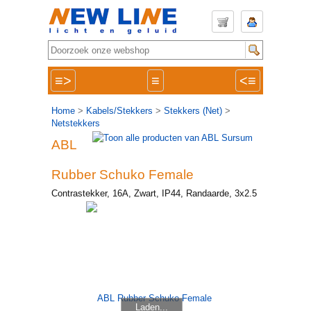
≡>
≡
<≡
Home
>
Kabels/Stekkers
>
Stekkers (Net)
>
Netstekkers
ABL
Rubber Schuko Female
Contrastekker, 16A, Zwart, IP44, Randaarde, 3x2.5
Laden...