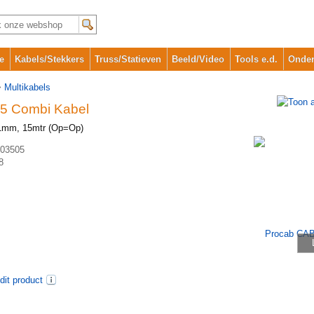
e
Kabels/Stekkers
Truss/Statieven
Beeld/Video
Tools e.d.
Onder
>
Multikabels
5 Combi Kabel
x1mm, 15mtr (Op=Op)
03505
8
dit product