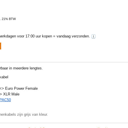
l. 21% BTW
erkdagen voor 17:00 uur kopen = vandaag verzonden.
rbaar in meerdere lengtes.
kabel
<> Euro Power Female
<> XLR Male
PAC50
enkabels zijn grijs van kleur.