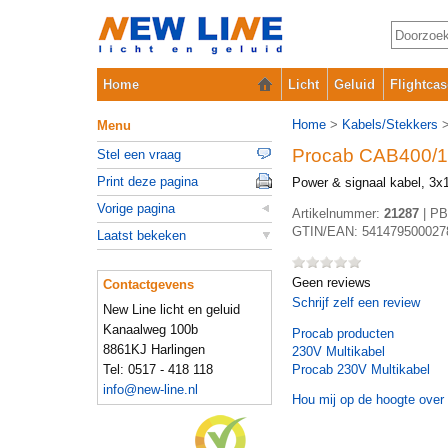
Home
Licht
Geluid
Flightcas
Home
>
Kabels/Stekkers
Menu
Procab CAB400/1
Stel een vraag
Print deze pagina
Power & signaal kabel, 3
Vorige pagina
Artikelnummer:
21287
|
PB
GTIN/EAN:
541479500027
Laatst bekeken
Geen reviews
Contactgevens
Schrijf zelf een review
New Line licht en geluid
Kanaalweg 100b
Procab
producten
8861KJ Harlingen
230V Multikabel
Tel: 0517 - 418 118
Procab 230V Multikabel
info@new-line.nl
Hou mij op de hoogte over 