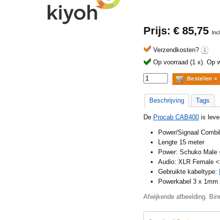
Prijs: €
85,75
Inc
Verzendkosten?
Op voorraad (1 x).
Op w
Beschrijving
Tags
De
Procab CAB400
is leve
Power/Signaal Combi
Lengte 15 meter
Power: Schuko Male 
Audio: XLR Female 
Gebruikte kabeltype:
Powerkabel 3 x 1mm
Afwijkende afbeelding. Binn