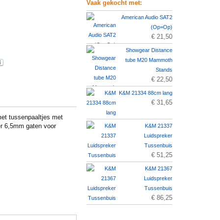
Vaak gekocht met:
American Audio SAT2
(Op=Op)
€ 21,50
Showgear Distance
tube M20 Mammoth
Stands
€ 22,50
K&M 21334 88cm lang
€ 31,65
met tussenpaaltjes met
er 6,5mm gaten voor
K&M 21337
Luidspreker
Tussenbuis
€ 51,25
K&M 21367
Luidspreker
Tussenbuis
€ 86,25