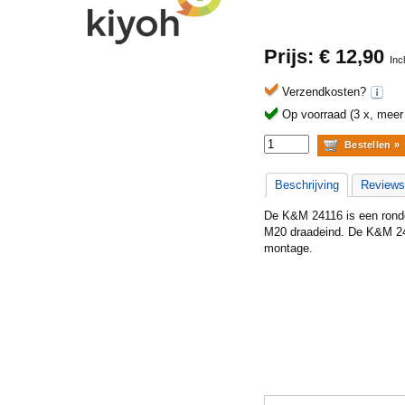
Prijs: €
12,90
Inc
Verzendkosten?
Op voorraad (3 x, meer b
Beschrijving
Reviews
De K&M 24116 is een ronde 
M20 draadeind. De K&M 241
montage.