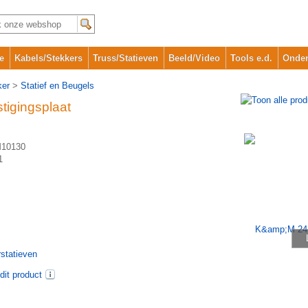
e
Kabels/Stekkers
Truss/Statieven
Beeld/Video
Tools e.d.
Onder
ker
>
Statief en Beugels
igingsplaat
10130
1
statieven
dit product