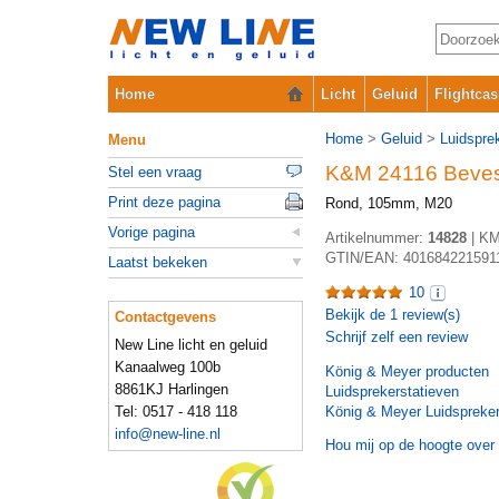
Home
Licht
Geluid
Flightcas
Home
>
Geluid
>
Luidspre
Menu
K&M 24116 Bevest
Stel een vraag
Print deze pagina
Rond, 105mm, M20
Vorige pagina
Artikelnummer:
14828
|
KM
GTIN/EAN:
401684221591
Laatst bekeken
10
Bekijk de
1
review(s)
Contactgevens
Schrijf zelf een review
New Line licht en geluid
Kanaalweg 100b
König & Meyer
producten
8861KJ Harlingen
Luidsprekerstatieven
Tel: 0517 - 418 118
König & Meyer Luidspreker
info@new-line.nl
Hou mij op de hoogte over 