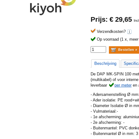
Prijs: €
29,65
Inc
Verzendkosten?
Op voorraad (1 x, meer b
Beschrijving
Specific
De DAP MK-SPIN 100 meter 
(multikabel) of voor inter
leverbaar
per meter
en 
- Adersamenstelling Ø mm
- Ader isolatie: PE rood+wi
- Diameter Isolatie Ø in m
- Vulmateriaal:-
- 1e afscherming: aluminiu
- 2e afscherming: -
- Buitenmantel: PVC donk
- Buitenmantel Ø in mm: 3