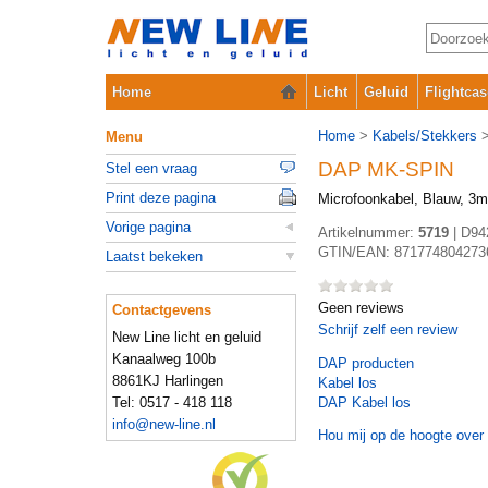
Home
Licht
Geluid
Flightcas
Home
>
Kabels/Stekkers
Menu
DAP MK-SPIN
Stel een vraag
Print deze pagina
Microfoonkabel, Blauw, 3m
Vorige pagina
Artikelnummer:
5719
|
D94
GTIN/EAN:
871774804273
Laatst bekeken
Geen reviews
Contactgevens
Schrijf zelf een review
New Line licht en geluid
Kanaalweg 100b
DAP
producten
8861KJ Harlingen
Kabel los
Tel: 0517 - 418 118
DAP Kabel los
info@new-line.nl
Hou mij op de hoogte over 