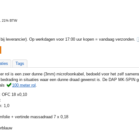
l. 21% BTW
ij leverancier).
Op werkdagen voor 17:00 uur kopen = vandaag verzonden.
aties
Tags
rol is een zeer dunne (3mm) microfoonkabel, bedoeld voor het zelf samenst
ne bedrading in situaties waar een dunne draad gewenst is. De DAP MK-SPIN g
als
100 meter rol
.
: OFC 18 x0,10
t
m: 1,0
mfolie + vertinde massadraad 7 x 0,18
erblauw