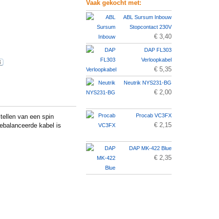
Vaak gekocht met:
ABL Sursum Inbouw
Stopcontact 230V
€ 3,40
DAP FL303
Verloopkabel
€ 5,35
Neutrik NYS231-BG
€ 2,00
Procab VC3FX
ellen van een spin
€ 2,15
ebalanceerde kabel is
DAP MK-422 Blue
€ 2,35