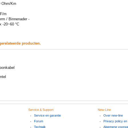
60 Ohm/Km
pF/m
erm / Binnenader -
x -20~60 °C
gerelateerde producten.
foonkabel
ntel
Service & Support
New-Line
Service en garantie
Over new-line
Forum
Privacy policy en
Techtalk
Algemene voorw