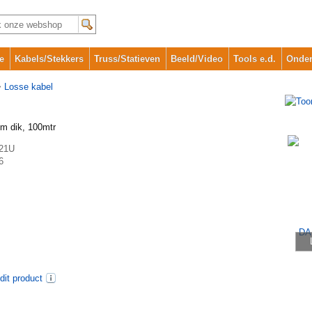
e
Kabels/Stekkers
Truss/Statieven
Beeld/Video
Tools e.d.
Onder
>
Losse kabel
m dik, 100mtr
21U
6
dit product