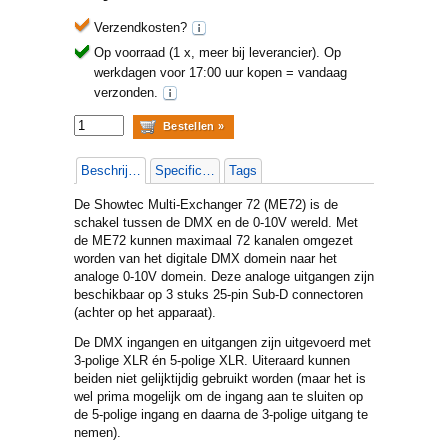
Verzendkosten?
Op voorraad (1 x, meer bij leverancier).
Op
werkdagen voor 17:00 uur kopen = vandaag
verzonden.
Beschrijving
Specificaties
Tags
De Showtec Multi-Exchanger 72 (ME72) is de
schakel tussen de DMX en de 0-10V wereld. Met
de ME72 kunnen maximaal 72 kanalen omgezet
worden van het digitale DMX domein naar het
analoge 0-10V domein. Deze analoge uitgangen zijn
beschikbaar op 3 stuks 25-pin Sub-D connectoren
(achter op het apparaat).
De DMX ingangen en uitgangen zijn uitgevoerd met
3-polige XLR én 5-polige XLR. Uiteraard kunnen
beiden niet gelijktijdig gebruikt worden (maar het is
wel prima mogelijk om de ingang aan te sluiten op
de 5-polige ingang en daarna de 3-polige uitgang te
nemen).